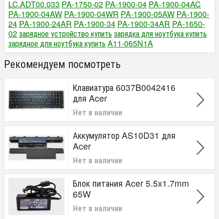
LC.ADT00.033
PA-1750-02
PA-1900-04
PA-1900-04AC
PA-1900-04AW
PA-1900-04WR
PA-1900-05AW
PA-1900-
24
PA-1900-24AR
PA-1900-34
PA-1900-34AR
PA-1650-
02
зарядное устройство купить
зарядка для ноутбука купить
зарядное для ноутбука купить
A11-065N1A
Рекомендуем посмотреть
Клавиатура 6037B0042416
для Acer
Нет в наличии
Аккумулятор AS10D31 для
Acer
Нет в наличии
Блок питания Acer 5.5x1.7mm
65W
Нет в наличии