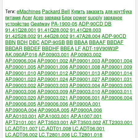
Теги:
eMachines
Packard Bell
Купить
заказать
для ноутбука
питания
Acer
Асер
зарядка
Блок
power
supply
зарядное
устройство
Geatway
PA-1900-05
ADP-90CD DB
91.41Q28.001
91.41Q28.002
91.41Q28.003
91.42S28.002
91.44G28.002
91.47A28.004
ADP-90CD
BBN
BDH
DBC
ADP-90SB
BB
BBAA
BBAAF
BBDAF
BBDAR
BBDEF
BBDHF
BBEA
LF
ADT-19V90W3P
AK.090AP.016
AP.00903.001
AP.00903.002
AP.00906.004
AP.09001.002
AP.09001.003
AP.09001.004
AP.09001.005
AP.09001.006
AP.09001.008
AP.09001.009
AP.09001.010
AP.09001.012
AP.09001.013
AP.09001.014
AP.09001.023
AP.09001.024
AP.09001.027
AP.09001.031
AP.09003.002
AP.09003.003
AP.09003.004
AP.09003.005
AP.09003.006
AP.09003.009
AP.09003.010
AP.09003.011
AP.09003.020
AP.09003.021
AP.09006.001
AP.09006.004
AP.09006.005
AP.09006.006
AP.0900A.001
AP.0900A.004
AP.0900A.005
AP.0900A.006
AP.A0103.001
AP.A1003.001
AP.A1007.001
AP.T2101.001
AP.T3503.001
AP.T3503.002
AT.T2303.001
LC.ADT01.007
LC.ADT01.008
LC.ADT06.001
LC.ADT06.002
LC.T2801.006
LC.T2801.018