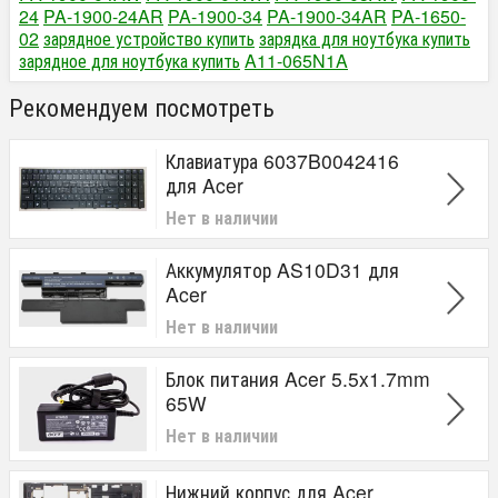
24
PA-1900-24AR
PA-1900-34
PA-1900-34AR
PA-1650-
02
зарядное устройство купить
зарядка для ноутбука купить
зарядное для ноутбука купить
A11-065N1A
Рекомендуем посмотреть
Клавиатура 6037B0042416
для Acer
Нет в наличии
Аккумулятор AS10D31 для
Acer
Нет в наличии
Блок питания Acer 5.5x1.7mm
65W
Нет в наличии
Нижний корпус для Acer