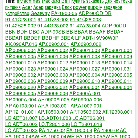
Теги:
eMachines
Packard Bell
Купить
заказать
для ноутбука
питания
Acer
Асер
зарядка
Блок
power
supply
зарядное
устройство
Geatway
PA-1900-05
ADP-90CD DB
91.41Q28.001
91.41Q28.002
91.41Q28.003
91.42S28.002
91.44G28.002
91.47A28.004
ADP-90CD
BBN
BDH
DBC
ADP-90SB
BB
BBAA
BBAAF
BBDAF
BBDAR
BBDEF
BBDHF
BBEA
LF
ADT-19V90W3P
AK.090AP.016
AP.00903.001
AP.00903.002
AP.00906.004
AP.09001.002
AP.09001.003
AP.09001.004
AP.09001.005
AP.09001.006
AP.09001.008
AP.09001.009
AP.09001.010
AP.09001.012
AP.09001.013
AP.09001.014
AP.09001.023
AP.09001.024
AP.09001.027
AP.09001.031
AP.09003.002
AP.09003.003
AP.09003.004
AP.09003.005
AP.09003.006
AP.09003.009
AP.09003.010
AP.09003.011
AP.09003.020
AP.09003.021
AP.09006.001
AP.09006.004
AP.09006.005
AP.09006.006
AP.0900A.001
AP.0900A.004
AP.0900A.005
AP.0900A.006
AP.A0103.001
AP.A1003.001
AP.A1007.001
AP.T2101.001
AP.T3503.001
AP.T3503.002
AT.T2303.001
LC.ADT01.007
LC.ADT01.008
LC.ADT06.001
LC.ADT06.002
LC.T2801.006
LC.T2801.018
LC.ADT00.033
PA-1750-02
PA-1900-04
PA-1900-04AC
PA-1900-04AW
PA-1900-04WR
PA-1900-05AW
PA-1900-