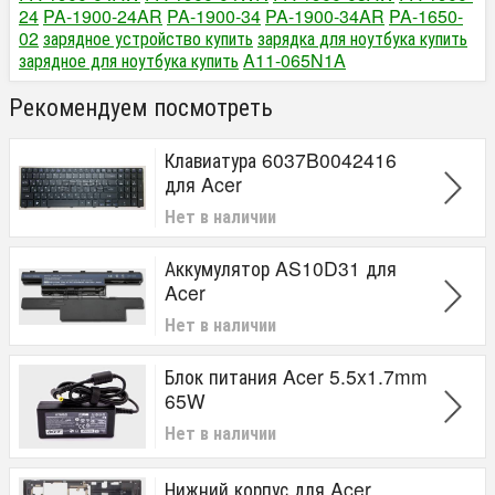
24
PA-1900-24AR
PA-1900-34
PA-1900-34AR
PA-1650-
02
зарядное устройство купить
зарядка для ноутбука купить
зарядное для ноутбука купить
A11-065N1A
Рекомендуем посмотреть
Клавиатура 6037B0042416
для Acer
Нет в наличии
Аккумулятор AS10D31 для
Acer
Нет в наличии
Блок питания Acer 5.5x1.7mm
65W
Нет в наличии
Нижний корпус для Acer