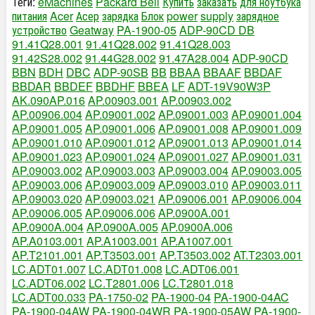
Теги:
eMachines
Packard Bell
Купить
заказать
для ноутбука
питания
Acer
Асер
зарядка
Блок
power
supply
зарядное
устройство
Geatway
PA-1900-05
ADP-90CD DB
91.41Q28.001
91.41Q28.002
91.41Q28.003
91.42S28.002
91.44G28.002
91.47A28.004
ADP-90CD
BBN
BDH
DBC
ADP-90SB
BB
BBAA
BBAAF
BBDAF
BBDAR
BBDEF
BBDHF
BBEA
LF
ADT-19V90W3P
AK.090AP.016
AP.00903.001
AP.00903.002
AP.00906.004
AP.09001.002
AP.09001.003
AP.09001.004
AP.09001.005
AP.09001.006
AP.09001.008
AP.09001.009
AP.09001.010
AP.09001.012
AP.09001.013
AP.09001.014
AP.09001.023
AP.09001.024
AP.09001.027
AP.09001.031
AP.09003.002
AP.09003.003
AP.09003.004
AP.09003.005
AP.09003.006
AP.09003.009
AP.09003.010
AP.09003.011
AP.09003.020
AP.09003.021
AP.09006.001
AP.09006.004
AP.09006.005
AP.09006.006
AP.0900A.001
AP.0900A.004
AP.0900A.005
AP.0900A.006
AP.A0103.001
AP.A1003.001
AP.A1007.001
AP.T2101.001
AP.T3503.001
AP.T3503.002
AT.T2303.001
LC.ADT01.007
LC.ADT01.008
LC.ADT06.001
LC.ADT06.002
LC.T2801.006
LC.T2801.018
LC.ADT00.033
PA-1750-02
PA-1900-04
PA-1900-04AC
PA-1900-04AW
PA-1900-04WR
PA-1900-05AW
PA-1900-