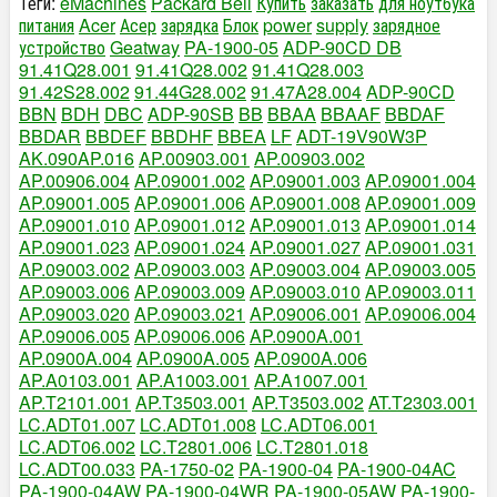
Теги:
eMachines
Packard Bell
Купить
заказать
для ноутбука
питания
Acer
Асер
зарядка
Блок
power
supply
зарядное
устройство
Geatway
PA-1900-05
ADP-90CD DB
91.41Q28.001
91.41Q28.002
91.41Q28.003
91.42S28.002
91.44G28.002
91.47A28.004
ADP-90CD
BBN
BDH
DBC
ADP-90SB
BB
BBAA
BBAAF
BBDAF
BBDAR
BBDEF
BBDHF
BBEA
LF
ADT-19V90W3P
AK.090AP.016
AP.00903.001
AP.00903.002
AP.00906.004
AP.09001.002
AP.09001.003
AP.09001.004
AP.09001.005
AP.09001.006
AP.09001.008
AP.09001.009
AP.09001.010
AP.09001.012
AP.09001.013
AP.09001.014
AP.09001.023
AP.09001.024
AP.09001.027
AP.09001.031
AP.09003.002
AP.09003.003
AP.09003.004
AP.09003.005
AP.09003.006
AP.09003.009
AP.09003.010
AP.09003.011
AP.09003.020
AP.09003.021
AP.09006.001
AP.09006.004
AP.09006.005
AP.09006.006
AP.0900A.001
AP.0900A.004
AP.0900A.005
AP.0900A.006
AP.A0103.001
AP.A1003.001
AP.A1007.001
AP.T2101.001
AP.T3503.001
AP.T3503.002
AT.T2303.001
LC.ADT01.007
LC.ADT01.008
LC.ADT06.001
LC.ADT06.002
LC.T2801.006
LC.T2801.018
LC.ADT00.033
PA-1750-02
PA-1900-04
PA-1900-04AC
PA-1900-04AW
PA-1900-04WR
PA-1900-05AW
PA-1900-