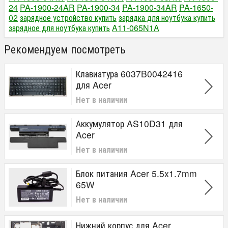
24
PA-1900-24AR
PA-1900-34
PA-1900-34AR
PA-1650-
02
зарядное устройство купить
зарядка для ноутбука купить
зарядное для ноутбука купить
A11-065N1A
Рекомендуем посмотреть
Клавиатура 6037B0042416
для Acer
Нет в наличии
Аккумулятор AS10D31 для
Acer
Нет в наличии
Блок питания Acer 5.5x1.7mm
65W
Нет в наличии
Нижний корпус для Acer