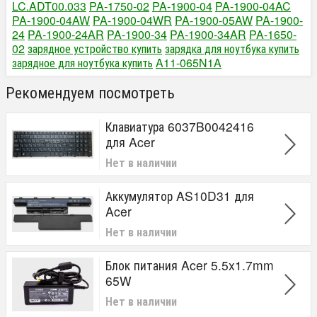
LC.ADT00.033
PA-1750-02
PA-1900-04
PA-1900-04AC
PA-1900-04AW
PA-1900-04WR
PA-1900-05AW
PA-1900-
24
PA-1900-24AR
PA-1900-34
PA-1900-34AR
PA-1650-
02
зарядное устройство купить
зарядка для ноутбука купить
зарядное для ноутбука купить
A11-065N1A
Рекомендуем посмотреть
Клавиатура 6037B0042416
для Acer
Нет в наличии
Аккумулятор AS10D31 для
Acer
Нет в наличии
Блок питания Acer 5.5x1.7mm
65W
Нет в наличии