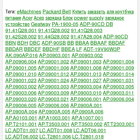
Теги:
eMachines
Packard Bell
Купить
заказать
для ноутбука
питания
Acer
Асер
зарядка
Блок
power
supply
зарядное
устройство
Geatway
PA-1900-05
ADP-90CD DB
91.41Q28.001
91.41Q28.002
91.41Q28.003
91.42S28.002
91.44G28.002
91.47A28.004
ADP-90CD
BBN
BDH
DBC
ADP-90SB
BB
BBAA
BBAAF
BBDAF
BBDAR
BBDEF
BBDHF
BBEA
LF
ADT-19V90W3P
AK.090AP.016
AP.00903.001
AP.00903.002
AP.00906.004
AP.09001.002
AP.09001.003
AP.09001.004
AP.09001.005
AP.09001.006
AP.09001.008
AP.09001.009
AP.09001.010
AP.09001.012
AP.09001.013
AP.09001.014
AP.09001.023
AP.09001.024
AP.09001.027
AP.09001.031
AP.09003.002
AP.09003.003
AP.09003.004
AP.09003.005
AP.09003.006
AP.09003.009
AP.09003.010
AP.09003.011
AP.09003.020
AP.09003.021
AP.09006.001
AP.09006.004
AP.09006.005
AP.09006.006
AP.0900A.001
AP.0900A.004
AP.0900A.005
AP.0900A.006
AP.A0103.001
AP.A1003.001
AP.A1007.001
AP.T2101.001
AP.T3503.001
AP.T3503.002
AT.T2303.001
LC.ADT01.007
LC.ADT01.008
LC.ADT06.001
LC.ADT06.002
LC.T2801.006
LC.T2801.018