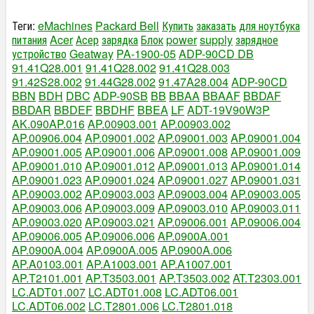
Теги:
eMachines
Packard Bell
Купить
заказать
для ноутбука
питания
Acer
Асер
зарядка
Блок
power
supply
зарядное
устройство
Geatway
PA-1900-05
ADP-90CD DB
91.41Q28.001
91.41Q28.002
91.41Q28.003
91.42S28.002
91.44G28.002
91.47A28.004
ADP-90CD
BBN
BDH
DBC
ADP-90SB
BB
BBAA
BBAAF
BBDAF
BBDAR
BBDEF
BBDHF
BBEA
LF
ADT-19V90W3P
AK.090AP.016
AP.00903.001
AP.00903.002
AP.00906.004
AP.09001.002
AP.09001.003
AP.09001.004
AP.09001.005
AP.09001.006
AP.09001.008
AP.09001.009
AP.09001.010
AP.09001.012
AP.09001.013
AP.09001.014
AP.09001.023
AP.09001.024
AP.09001.027
AP.09001.031
AP.09003.002
AP.09003.003
AP.09003.004
AP.09003.005
AP.09003.006
AP.09003.009
AP.09003.010
AP.09003.011
AP.09003.020
AP.09003.021
AP.09006.001
AP.09006.004
AP.09006.005
AP.09006.006
AP.0900A.001
AP.0900A.004
AP.0900A.005
AP.0900A.006
AP.A0103.001
AP.A1003.001
AP.A1007.001
AP.T2101.001
AP.T3503.001
AP.T3503.002
AT.T2303.001
LC.ADT01.007
LC.ADT01.008
LC.ADT06.001
LC.ADT06.002
LC.T2801.006
LC.T2801.018