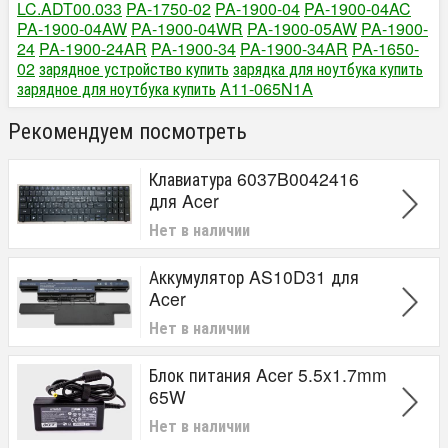
LC.ADT00.033
PA-1750-02
PA-1900-04
PA-1900-04AC
PA-1900-04AW
PA-1900-04WR
PA-1900-05AW
PA-1900-
24
PA-1900-24AR
PA-1900-34
PA-1900-34AR
PA-1650-
02
зарядное устройство купить
зарядка для ноутбука купить
зарядное для ноутбука купить
A11-065N1A
Рекомендуем посмотреть
Клавиатура 6037B0042416
для Acer
Нет в наличии
Аккумулятор AS10D31 для
Acer
Нет в наличии
Блок питания Acer 5.5x1.7mm
65W
Нет в наличии