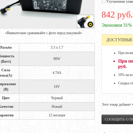
Улучшенная упак
842 руб.
Экономия 31%
«Внимательно сравнивайте с фото перед покупкой»
ДОСТУПНЫЕ
Разъём
5.5 x 1.7
При полно
ощность
90W
При по
(Ватт)
руб.
Сила
4.74A
10% на вс
тока(А)
Скидка о
пряжение
19V
(В)
Цвет
Черный
Этот товар добавит
Качество
Новый
арантия
12 месяцев
СООБЩИТЬ О 