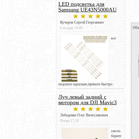
LED подсветка для
Samsung UE43N5000AU
Кучеров Сергей Георгиевич
Обз
Сегодня 14:08
все
подошло идеально,пришло быстро.
Луч левый задний с
мотором для DJI Mavic3
Лебеденко Олег Вячеславович
Вчера 17:18
смело
берите