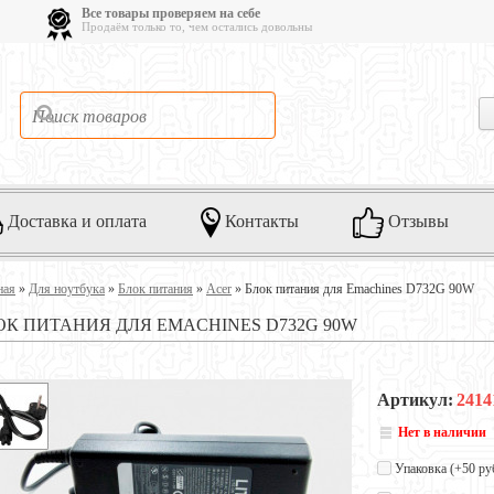
Все товары проверяем на себе
Продаём только то, чем остались довольны
Доставка и оплата
Контакты
Отзывы
ная
»
Для ноутбука
»
Блок питания
»
Acer
»
Блок питания для Emachines D732G 90W
ОК ПИТАНИЯ ДЛЯ EMACHINES D732G 90W
Артикул:
2414
Нет в наличии
Упаковка (+
50 ру