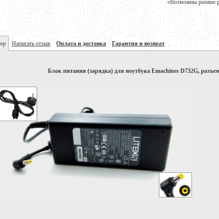
«Возможны разные ре
ор
Написать отзыв
Оплата и доставка
Гарантия и возврат
Блок питания (зарядка) для ноутбука Emachines D732G, разъем