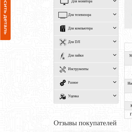
Для монитора
Для телевизора
Для компьютера
Для DJI
Для пайки
М
Инструменты
Разное
На
Уценка
Г
Отзывы покупателей