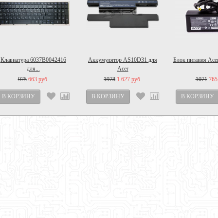
Клавиатура 6037B0042416
Аккумулятор AS10D31 для
Блок питания Acer
для...
Acer
975
663 руб.
1978
1 627 руб.
1071
765