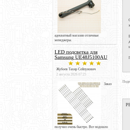
адекватный магазин отличные
менеджеры.
LED подсветка для
Samsung UE48J5100AU
Жубоев Тахир Сейпунович
2 августа 2026 07:25
Поде
Заказ
Р
получил очень быстро. Все подошло