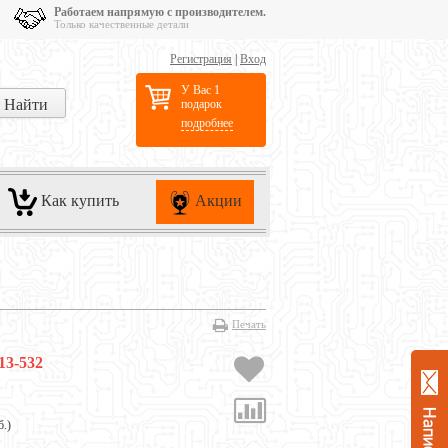
Работаем напрямую с производителем.
Только качественные детали
Регистрация
|
Вход
У Вас 1
подарок
подробнее
Как купить
Акции
Печать
13-532
б.
)