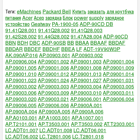
Теги:
eMachines
Packard Bell
Купить
заказать
для ноутбука
питания
Acer
Асер
зарядка
Блок
power
supply
зарядное
устройство
Geatway
PA-1900-05
ADP-90CD DB
91.41Q28.001
91.41Q28.002
91.41Q28.003
91.42S28.002
91.44G28.002
91.47A28.004
ADP-90CD
BBN
BDH
DBC
ADP-90SB
BB
BBAA
BBAAF
BBDAF
BBDAR
BBDEF
BBDHF
BBEA
LF
ADT-19V90W3P
AK.090AP.016
AP.00903.001
AP.00903.002
AP.00906.004
AP.09001.002
AP.09001.003
AP.09001.004
AP.09001.005
AP.09001.006
AP.09001.008
AP.09001.009
AP.09001.010
AP.09001.012
AP.09001.013
AP.09001.014
AP.09001.023
AP.09001.024
AP.09001.027
AP.09001.031
AP.09003.002
AP.09003.003
AP.09003.004
AP.09003.005
AP.09003.006
AP.09003.009
AP.09003.010
AP.09003.011
AP.09003.020
AP.09003.021
AP.09006.001
AP.09006.004
AP.09006.005
AP.09006.006
AP.0900A.001
AP.0900A.004
AP.0900A.005
AP.0900A.006
AP.A0103.001
AP.A1003.001
AP.A1007.001
AP.T2101.001
AP.T3503.001
AP.T3503.002
AT.T2303.001
LC.ADT01.007
LC.ADT01.008
LC.ADT06.001
LC.ADT06.002
LC.T2801.006
LC.T2801.018