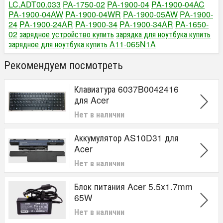
LC.ADT00.033
PA-1750-02
PA-1900-04
PA-1900-04AC
PA-1900-04AW
PA-1900-04WR
PA-1900-05AW
PA-1900-
24
PA-1900-24AR
PA-1900-34
PA-1900-34AR
PA-1650-
02
зарядное устройство купить
зарядка для ноутбука купить
зарядное для ноутбука купить
A11-065N1A
Рекомендуем посмотреть
Клавиатура 6037B0042416
для Acer
Нет в наличии
Аккумулятор AS10D31 для
Acer
Нет в наличии
Блок питания Acer 5.5x1.7mm
65W
Нет в наличии