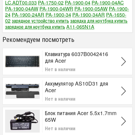
LC.ADT00.033
PA-1750-02
PA-1900-04
PA-1900-04AC
PA-1900-04AW
PA-1900-04WR
PA-1900-05AW
PA-1900-
24
PA-1900-24AR
PA-1900-34
PA-1900-34AR
PA-1650-
02
зарядное устройство купить
зарядка для ноутбука купить
зарядное для ноутбука купить
A11-065N1A
Рекомендуем посмотреть
Клавиатура 6037B0042416
для Acer
Нет в наличии
Аккумулятор AS10D31 для
Acer
Нет в наличии
Блок питания Acer 5.5x1.7mm
65W
Нет в наличии