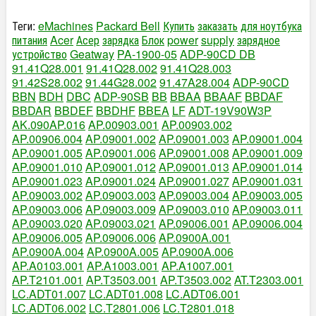
Теги:
eMachines
Packard Bell
Купить
заказать
для ноутбука
питания
Acer
Асер
зарядка
Блок
power
supply
зарядное
устройство
Geatway
PA-1900-05
ADP-90CD DB
91.41Q28.001
91.41Q28.002
91.41Q28.003
91.42S28.002
91.44G28.002
91.47A28.004
ADP-90CD
BBN
BDH
DBC
ADP-90SB
BB
BBAA
BBAAF
BBDAF
BBDAR
BBDEF
BBDHF
BBEA
LF
ADT-19V90W3P
AK.090AP.016
AP.00903.001
AP.00903.002
AP.00906.004
AP.09001.002
AP.09001.003
AP.09001.004
AP.09001.005
AP.09001.006
AP.09001.008
AP.09001.009
AP.09001.010
AP.09001.012
AP.09001.013
AP.09001.014
AP.09001.023
AP.09001.024
AP.09001.027
AP.09001.031
AP.09003.002
AP.09003.003
AP.09003.004
AP.09003.005
AP.09003.006
AP.09003.009
AP.09003.010
AP.09003.011
AP.09003.020
AP.09003.021
AP.09006.001
AP.09006.004
AP.09006.005
AP.09006.006
AP.0900A.001
AP.0900A.004
AP.0900A.005
AP.0900A.006
AP.A0103.001
AP.A1003.001
AP.A1007.001
AP.T2101.001
AP.T3503.001
AP.T3503.002
AT.T2303.001
LC.ADT01.007
LC.ADT01.008
LC.ADT06.001
LC.ADT06.002
LC.T2801.006
LC.T2801.018