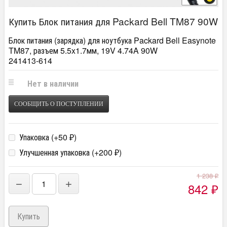
Купить Блок питания для Packard Bell TM87 90W
Блок питания (зарядка) для ноутбука Packard Bell Easynote
TM87, разъем 5.5x1.7мм, 19V 4.74A 90W
241413-614
Нет в наличии
СООБЩИТЬ О ПОСТУПЛЕНИИ
Упаковка (+
50
)
₽
Улучшенная упаковка (+
200
)
₽
1 238
₽
−
+
842
₽