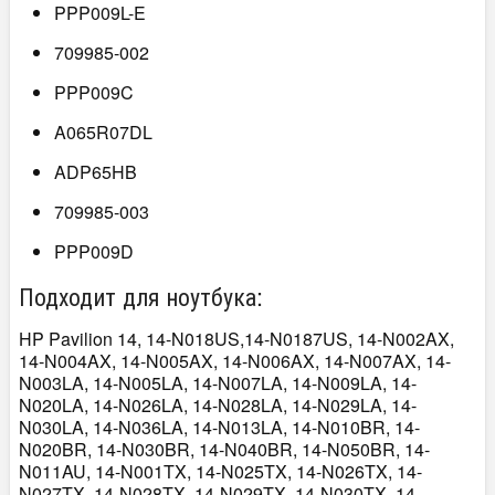
PPP009L-E
709985-002
PPP009C
A065R07DL
ADP65HB
709985-003
PPP009D
Подходит для ноутбука:
HP Pavilion 14, 14-N018US,14-N0187US, 14-N002AX,
14-N004AX, 14-N005AX, 14-N006AX, 14-N007AX, 14-
N003LA, 14-N005LA, 14-N007LA, 14-N009LA, 14-
N020LA, 14-N026LA, 14-N028LA, 14-N029LA, 14-
N030LA, 14-N036LA, 14-N013LA, 14-N010BR, 14-
N020BR, 14-N030BR, 14-N040BR, 14-N050BR, 14-
N011AU, 14-N001TX, 14-N025TX, 14-N026TX, 14-
N027TX, 14-N028TX, 14-N029TX, 14-N030TX, 14-