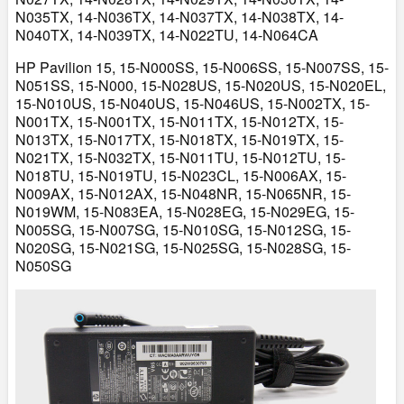
N035TX, 14-N036TX, 14-N037TX, 14-N038TX, 14-
N040TX, 14-N039TX, 14-N022TU, 14-N064CA
HP Pavilion 15, 15-N000SS, 15-N006SS, 15-N007SS, 15-
N051SS, 15-N000, 15-N028US, 15-N020US, 15-N020EL,
15-N010US, 15-N040US, 15-N046US, 15-N002TX, 15-
N001TX, 15-N001TX, 15-N011TX, 15-N012TX, 15-
N013TX, 15-N017TX, 15-N018TX, 15-N019TX, 15-
N021TX, 15-N032TX, 15-N011TU, 15-N012TU, 15-
N018TU, 15-N019TU, 15-N023CL, 15-N006AX, 15-
N009AX, 15-N012AX, 15-N048NR, 15-N065NR, 15-
N019WM, 15-N083EA, 15-N028EG, 15-N029EG, 15-
N005SG, 15-N007SG, 15-N010SG, 15-N012SG, 15-
N020SG, 15-N021SG, 15-N025SG, 15-N028SG, 15-
N050SG