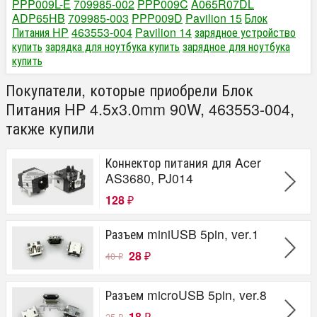
PPP009L-E
709985-002
PPP009C
A065R07DL
ADP65HB
709985-003
PPP009D
Pavilion 15
Блок
Питания HP
463553-004
Pavilion 14
зарядное устройство
купить
зарядка для ноутбука купить
зарядное для ноутбука
купить
Покупатели, которые приобрели Блок
Питания HP 4.5x3.0mm 90W, 463553-004,
также купили
Коннектор питания для Acer
AS3680, PJ014
128
₽
Разъем miniUSB 5pin, ver.1
28
40
₽
₽
Разъем microUSB 5pin, ver.8
18
25