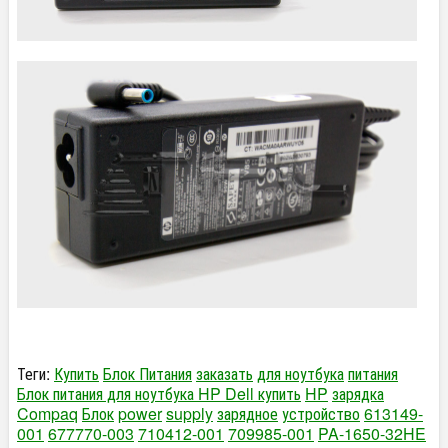
Теги:
Купить
Блок Питания
заказать
для ноутбука
питания
Блок питания для ноутбука HP Dell купить
HP
зарядка
Compaq
Блок
power
supply
зарядное
устройство
613149-
001
677770-003
710412-001
709985-001
PA-1650-32HE