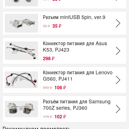
Разъем miniUSB 5pin, ver.9
35
50
₽
₽
Коннектор питания для Asus
K53, PJ423
298
₽
Коннектор питания для Lenovo
G560, PJ411
106
250
₽
₽
Разъём питания для Samsung
700Z series, PJ360
102
170
₽
₽
Рекомендуем посмотреть