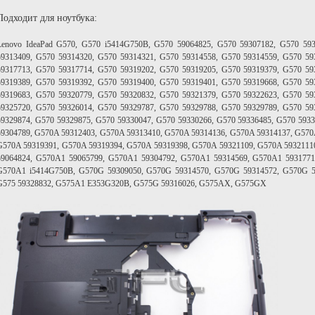
Подходит для ноутбука:
Lenovo IdeaPad G570,
G570 i5414G750B, G570 59064825, G570 59307182, G570 593
59313409, G570 59314320, G570 59314321, G570 59314558, G570 59314559, G570 59
59317713, G570 59317714, G570 59319202, G570 59319205, G570 59319379, G570 59
59319389, G570 59319392, G570 59319400, G570 59319401, G570 59319668, G570 59
59319683, G570 59320779, G570 59320832, G570 59321379, G570 59322623, G570 59
59325720, G570 59326014, G570 59329787, G570 59329788, G570 59329789, G570 59
59329874, G570 59329875, G570 59330047, G570 59330266, G570 59336485, G570 593
59304789, G570A 59312403, G570A 59313410, G570A 59314136, G570A 59314137, G570
G570A 59319391, G570A 59319394, G570A 59319398, G570A 59321109, G570A 5932111
59064824, G570A1 59065799, G570A1 59304792, G570A1 59314569, G570A1 593177
G570A1 i5414G750B, G570G 59309050, G570G 59314570, G570G 59314572, G570G 
G575 59328832, G575A1 E353G320B, G575G 59316026, G575AX, G575GX