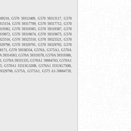
09216, G570 59312409, G570 59313117, G570
315154, G570 59317709, G570 59317712, G570
319382, G570 59319385, G570 59319387, G570
319672, G570 59319674, G570 59319675, G570
325516, G570 59325519, G570 59325521, G570
329790, G570 59329791, G570 59329792, G570
38171, G570 59338334, G570A,
G575A1,
G570A
A 59314563, G570A 59319378, G570A 59319386,
0, G570A 59331335, G570A1 59064763, G570A1
15, G570A1 I3313G320B, G570A1 I3313G750B,
59329796, G575A,
G575A1,
G575 A1-59064759,