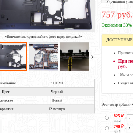
Улучшенная упак
757 руб.
Экономия 33%
«Внимательно сравнивайте с фото перед покупкой»
ДОСТУПНЫЕ
При полно
При по
руб.
10% на вс
имечание
с HDMI
Скидка о
Цвет
Черный
Качество
Новый
Этот товар добавит
арантия
12 месяцев
₽
825
×
₽
757
₽
790
×
₽
757