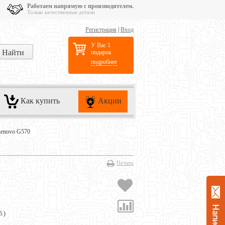
Работаем напрямую с производителем.
Только качественные детали
Регистрация
|
Вход
У Вас 1
подарок
подробнее
Как купить
Акции
Lenovo G570
Печать
б.
)