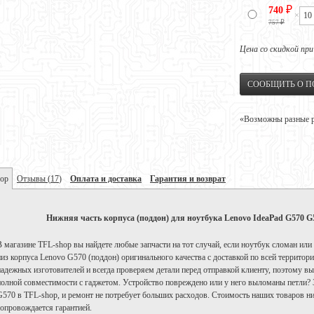
₽
740
×
₽
757
Цена со скидкой при
СООБЩИТЬ О 
«Возможны разные ре
ор
Отзывы
(
17
)
Оплата и доставка
Гарантия и возврат
Нижняя часть корпуса (поддон) для ноутбука Lenovo IdeaPad G570 
В магазине TFL-shop вы найдете любые запчасти на тот случай, если ноутбук сломан или
низ корпуса Lenovo G570 (поддон) оригинального качества с доставкой по всей территор
надежных изготовителей и всегда проверяем детали перед отправкой клиенту, поэтому в
полной совместимости с гаджетом. Устройство повреждено или у него выломаны петли?
G570 в TFL-shop, и ремонт не потребует больших расходов. Стоимость наших товаров н
сопровождается гарантией.