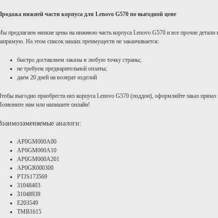
Продажа нижней части корпуса для Lenovo G570 по выгодной цене
Мы предлагаем низкие цены на нижнюю часть корпуса Lenovo G570 и все прочие детали в
напрямую. На этом список наших преимуществ не заканчивается:
быстро доставляем заказы в любую точку страны;
не требуем предварительной оплаты;
даем 20 дней на возврат изделий
Чтобы выгодно приобрести низ корпуса Lenovo G570 (поддон), оформляйте заказ прямо н
Позвоните нам или напишите онлайн!
Взаимозаменяемые аналоги:
AP0GM000A00
AP0GM000A10
AP0GM000A201
AP0GR000300
PTJS173569
31048403
31048939
E203549
TMB1615