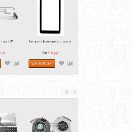
бука HP...
Тачскрин (сенсорное стекло)...
Скальпель СБ средний 150x40...
руб.
290
190 руб.
200 руб.