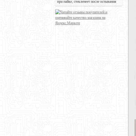
при пайке, стекленеет после остывания