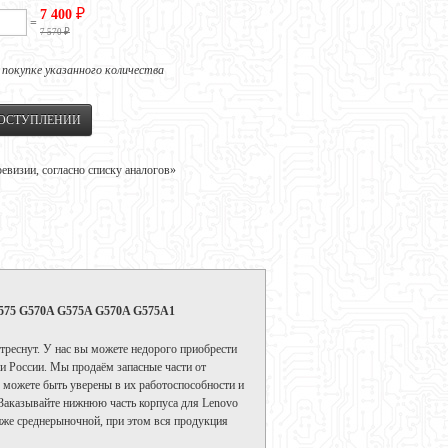
₽
7 400
=
₽
7 570
 покупке указанного количества
ПОСТУПЛЕНИИ
визии, согласно списку аналогов»
G575 G570A G575A G570A G575A1
 треснут. У нас вы можете недорого приобрести
ии России. Мы продаём запасные части от
ы можете быть уверены в их работоспособности и
 Заказывайте нижнюю часть корпуса для Lenovo
иже среднерыночной, при этом вся продукция