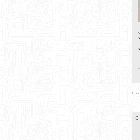
Поде
С