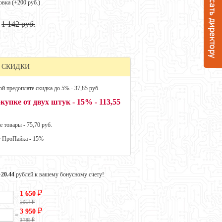
овка (+
200 руб.
)
1 142 руб.
 СКИДКИ
й предоплате скидка до 5% - 37,85 руб.
купке от двух штук - 15% - 113,55
е товары - 75,70 руб.
т ПроПайка - 15%
+20.44
рублей к вашему бонусному счету!
₽
1 650
=
₽
1 514
₽
3 950
=
₽
3 785