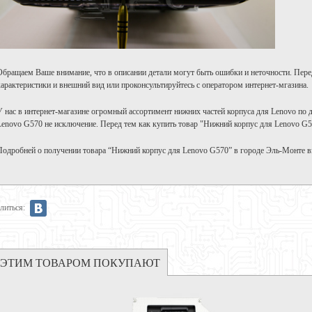
Обращаем Ваше внимание, что в описании детали могут быть ошибки и неточности. Пере
характеристики и внешний вид или проконсультируйтесь с оператором интернет-мгазина.
У нас в интернет-магазине огромный ассортимент нижних частей корпуса для Lenovo по 
Lenovo G570 не исключение. Перед тем как купить товар "Нижний корпус для Lenovo G57
Подробней о получении товара “Нижний корпус для Lenovo G570” в городе Эль-Монте 
литься:
 ЭТИМ ТОВАРОМ ПОКУПАЮТ