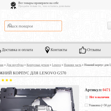
Все товары проверяем на себе
Продаём только то, чем остались довольны
Доставка и оплата
Контакты
Отзывы
ная
»
Для ноутбука
»
Корпусные детали
»
Lenovo
»
Нижняя часть
»
Нижний корпус для 
ЖНИЙ КОРПУС ДЛЯ LENOVO G570
Артикул:
0471
Нет в наличии
Упаковка (+
50 ру