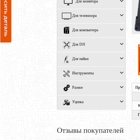
Для монитора
Для телевизора
Для компьютера
Для DJI
Для пайки
Инструменты
Пр
Разное
Уценка
Г
Отзывы покупателей