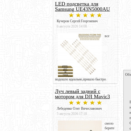
LED подсветка для
Samsung UE43N5000AU
Кучеров Сергей Георгиевич
6 августа 2026 14:08
все
Обз
подошло идеально,пришло быстро.
Луч левый задний с
мотором для DJI Mavic3
Лебеденко Олег Вячеславович
5 августа 2026 17:18
смело
берите