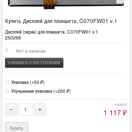
Купить Дисплей для планшета, C070FW01 v.1
Дисплей (экран) для планшета, C070FW01 v.1
250298
Нет в наличии
СООБЩИТЬ О ПОСТУПЛЕНИИ
Упаковка (+
50
)
₽
Улучшенная упаковка (+
200
)
₽
1 596
₽
−
+
1 117
₽