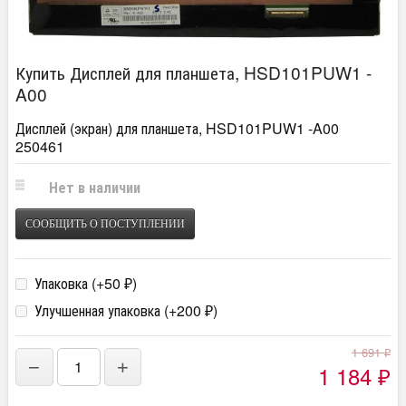
Купить Дисплей для планшета, HSD101PUW1 -
A00
Дисплей (экран) для планшета, HSD101PUW1 -A00
250461
Нет в наличии
СООБЩИТЬ О ПОСТУПЛЕНИИ
Упаковка (+
50
)
₽
Улучшенная упаковка (+
200
)
₽
1 691
₽
−
+
1 184
₽