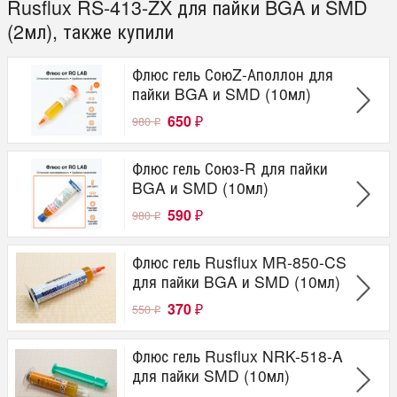
Rusflux RS-413-ZX для пайки BGA и SMD
(2мл), также купили
Флюс гель СоюZ-Аполлон для
пайки BGA и SMD (10мл)
650
980
₽
₽
Флюс гель Союз-R для пайки
BGA и SMD (10мл)
590
980
₽
₽
Флюс гель Rusflux MR-850-CS
для пайки BGA и SMD (10мл)
370
550
₽
₽
Флюс гель Rusflux NRK-518-A
для пайки SMD (10мл)