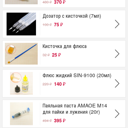
370
480
₽
₽
Дозатор с кисточкой (7мл)
75
100
₽
₽
Кисточка для флюса
25
32
₽
₽
Флюс жидкий SIN-9100 (20мл)
140
220
₽
₽
Паяльная паста AMAOE M14
для пайки и лужения (20г)
395
494
₽
₽