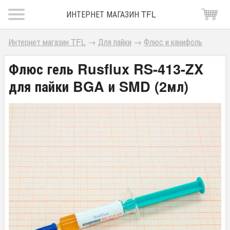
ИНТЕРНЕТ МАГАЗИН TFL
Интернет магазин TFL
→
Для пайки
→
Флюс и канифоль
Флюс гель Rusflux RS-413-ZX
для пайки BGA и SMD (2мл)