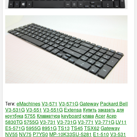
Теги:
eMachines
V3-571
V3-571G
Gateway
Packard Bell
V3-531G
V3-551
V3-551G
Extensa
Купить
заказать
для
ноутбука
5755
Клавиатура
keyboard
клава
Acer
Асер
5830TG
5755G
V3-731
V3-731G
V3-771
V3-771G
LV11
E5-571G
5955G
8951G
TS13
TS45
TSX62
Gateway
NV55
NV75
P7YS0
MP-10K33SU-5281
E1-510
V3-531