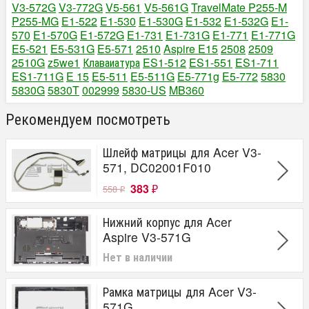
V3-572G
V3-772G
V5-561
V5-561G
TravelMate P255-M
P255-MG
E1-522
E1-530
E1-530G
E1-532
E1-532G
E1-
570
E1-570G
E1-572G
E1-731
E1-731G
E1-771
E1-771G
E5-521
E5-531G
E5-571
2510
Aspire E15
2508
2509
2510G
z5we1
Клаваиатура
ES1-512
ES1-551
ES1-711
ES1-711G
E 15
E5-511
E5-511G
E5-771g
E5-772
5830
5830G
5830T
002999
5830-US
MB360
Рекомендуем посмотреть
Шлейф матрицы для Acer V3-
571, DC02001F010
383
558
₽
₽
Нижний корпус для Acer
Aspire V3-571G
Нет в наличии
Рамка матрицы для Acer V3-
571G