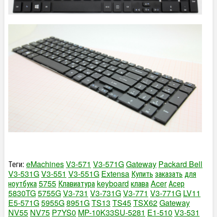
Теги:
eMachines
V3-571
V3-571G
Gateway
Packard Bell
V3-531G
V3-551
V3-551G
Extensa
Купить
заказать
для
ноутбука
5755
Клавиатура
keyboard
клава
Acer
Асер
5830TG
5755G
V3-731
V3-731G
V3-771
V3-771G
LV11
E5-571G
5955G
8951G
TS13
TS45
TSX62
Gateway
NV55
NV75
P7YS0
MP-10K33SU-5281
E1-510
V3-531