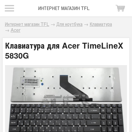
ИНТЕРНЕТ МАГАЗИН TFL
Интернет магазин TFL
→
Для ноутбука
→
Клавиатура
→
Acer
Клавиатура для Acer TimeLineX
5830G