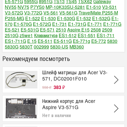
E5-571G
5955G
8951G
TS13
TS45
TSX62
Gateway
NV55
NV75
P7YS0
MP-10K33SU-5281
E1-510
V3-531
V3-572G
V3-772G
V5-561
V5-561G
TravelMate P255-M
P255-MG
E1-522
E1-530
E1-530G
E1-532
E1-532G
E1-
570
E1-570G
E1-572G
E1-731
E1-731G
E1-771
E1-771G
E5-521
E5-531G
E5-571
2510
Aspire E15
2508
2509
2510G
z5we1
Клаваиатура
ES1-512
ES1-551
ES1-711
ES1-711G
E 15
E5-511
E5-511G
E5-771g
E5-772
5830
5830G
5830T
002999
5830-US
MB360
Рекомендуем посмотреть
Шлейф матрицы для Acer V3-
571, DC02001F010
383
558
₽
₽
Нижний корпус для Acer
Aspire V3-571G
Нет в наличии