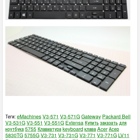
Теги:
eMachines
V3-571
V3-571G
Gateway
Packard Bell
V3-531G
V3-551
V3-551G
Extensa
Купить
заказать
для
ноутбука
5755
Клавиатура
keyboard
клава
Acer
Асер
5830TG
5755G
V3-731
V3-731G
V3-771
V3-771G
LV11