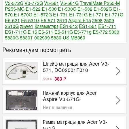
V3-572G
V3-772G
V5-561
V5-561G
TravelMate P255-M
P255-MG
E1-522
E1-530
E1-530G
E1-532
E1-532G
E1-
570
E1-570G
E1-572G
E1-731
E1-731G
E1-771
E1-771G
E5-521
E5-531G
E5-571
2510
Aspire E15
2508
2509
2510G
z5we1
Клаваиатура
ES1-512
ES1-551
ES1-711
ES1-711G
E 15
E5-511
E5-511G
E5-771g
E5-772
5830
5830G
5830T
002999
5830-US
MB360
Рекомендуем посмотреть
Шлейф матрицы для Acer V3-
571, DC02001F010
383
558
₽
₽
Нижний корпус для Acer
Aspire V3-571G
Нет в наличии
Рамка матрицы для Acer V3-
571G