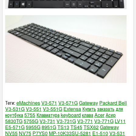
Теги:
eMachines
V3-571
V3-571G
Gateway
Packard Bell
V3-531G
V3-551
V3-551G
Extensa
Купить
заказать
для
ноутбука
5755
Клавиатура
keyboard
клава
Acer
Асер
5830TG
5755G
V3-731
V3-731G
V3-771
V3-771G
LV11
E5-571G
5955G
8951G
TS13
TS45
TSX62
Gateway
NV55
NV75
P7YS0
MP-10K33SU-5281
E1-510
V3-531