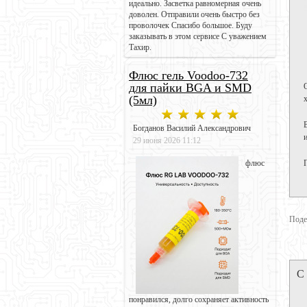
идеально. Засветка равномерная очень
доволен. Отправили очень быстро без
проволочек Спасибо большое. Буду
заказывать в этом сервисе С уважением
Тахир.
Флюс гель Voodoo-732
для пайки BGA и SMD
(5мл)
Богданов Василий Александрович
29 июня 2026 11:12
флюс
Поде
С
понравился, долго сохраняет активность