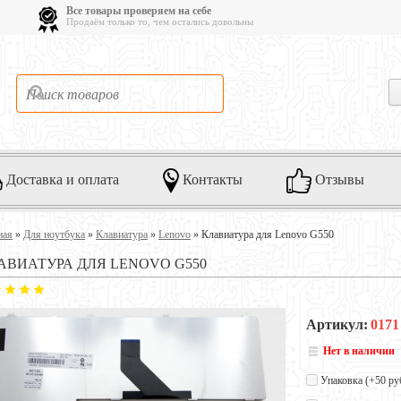
Все товары проверяем на себе
Продаём только то, чем остались довольны
Доставка и оплата
Контакты
Отзывы
ная
»
Для ноутбука
»
Клавиатура
»
Lenovo
»
Клавиатура для Lenovo G550
АВИАТУРА ДЛЯ LENOVO G550
Артикул:
0171
Нет в наличии
Упаковка (+
50 ру