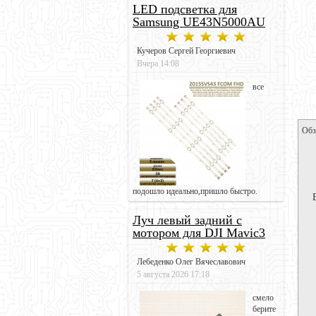
LED подсветка для
Samsung UE43N5000AU
Кучеров Сергей Георгиевич
Вчера 14:08
все
Обз
подошло идеально,пришло быстро.
Луч левый задний с
мотором для DJI Mavic3
Лебеденко Олег Вячеславович
5 августа 2026 17:18
смело
берите