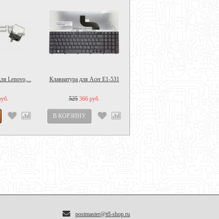
ля Lenovo,...
Клавиатура для Acer E1-531
Клавиатура 6037B0042416
для...
руб.
525
366 руб.
975
663 руб.
postmaster@tfl-shop.ru