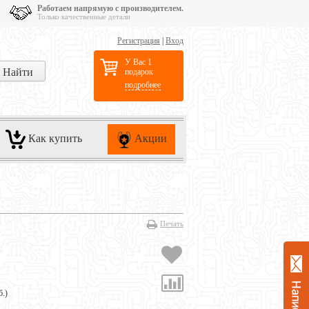
Работаем напрямую с производителем.
Только качественные детали
Регистрация
|
Вход
У Вас 1
подарок
подробнее
Как купить
Акции
Печать
б.
)