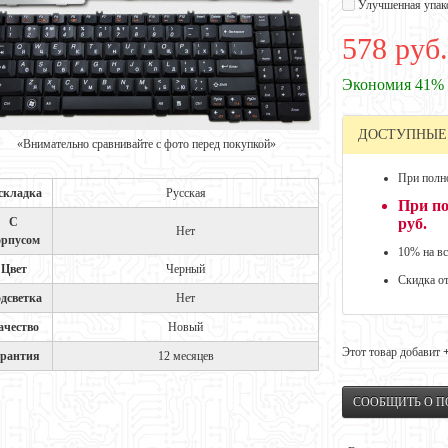
Улучшенная упак
578 руб.
Экономия 41%
ДОСТУПНЫЕ
«Внимательно сравнивайте с фото перед покупкой»
При полно
складка
Русская
При по
С
руб.
Нет
орпусом
10% на вс
Цвет
Черный
Скидка о
дсветка
Нет
ачество
Новый
Этот товар добавит
арантия
12 месяцев
СООБЩИТЬ О 