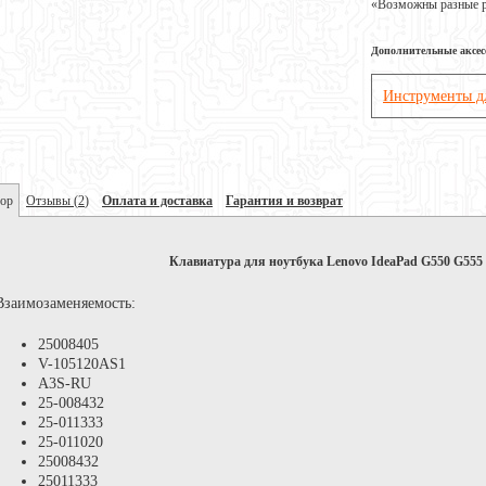
«Возможны разные ре
Дополнительные аксе
Инструменты д
ор
Отзывы
(
2
)
Оплата и доставка
Гарантия и возврат
Клавиатура для ноутбука Lenovo IdeaPad G550 G555
Взаимозаменяемость:
25008405
V-105120AS1
A3S-RU
25-008432
25-011333
25-011020
25008432
25011333