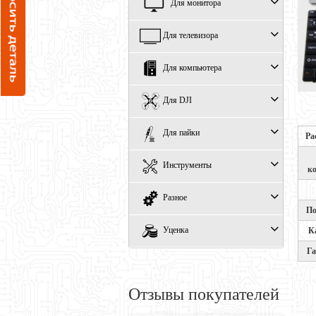
Для монитора
Для телевизора
Для компьютера
Для DJI
Для пайки
Ра
Инструменты
к
Разное
По
Уценка
К
Г
Отзывы покупателей