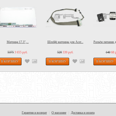
Матрица 17.3",...
Шлейф матрицы для Acer...
Разъём питания д
5375
3 655 руб.
520
339 руб.
140
68 
Гарантии и возврат
О магазине
Доставка и оплата
|
|