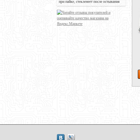
при пайке, стекленеет после остывания