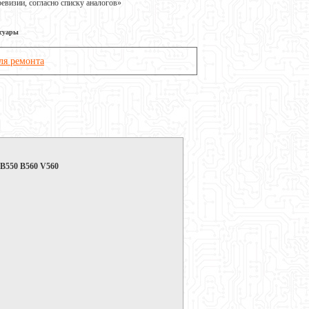
визии, согласно списку аналогов»
ссуары
ля ремонта
 B550 B560 V560