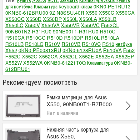
Теги:
Купить
ASUS
АСУС
заказать
Клавиатура Asus купить
для ноутбука
Клавиатура
keyboard
клава
0KN0-PE1RU13
0KNB0-612BRU00
9Z.N8SSU.40R
X550
X550C
X550CA
X550CC
X550D
X550DP
X550L
X550LA
X550LB
X550LC
X550V
X550VA
X550VB
X550VC
F552CL
90NB01N2-R31RU0
90NB00T1-R31RU0
R510C
R510CA
R510CC
R510D
R510DP
R510L
R510LA
R510LB
R510LC
R510V
R510VB
R510VC
R510
нетбука
X552
0KN0-PE00813RU
0KN0-5128RU0A
R510VA
F552
F552C
X552C
X552CA
X552CL
X552E
X552EA
X552EP
X552W
X552WA
0KNB0-61221T0Q
Клаваиатура
0KNB0-
612BRU01
Рекомендуем посмотреть
Рамка матрицы для Asus
X550, 90NB00T1-R7B000
Нет в наличии
Нижняя часть корпуса для
Asus X550,