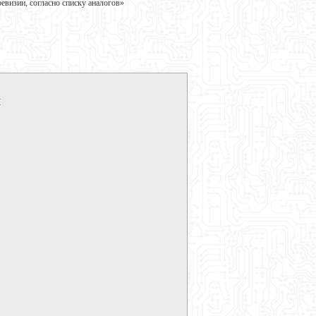
визии, согласно списку аналогов»
M