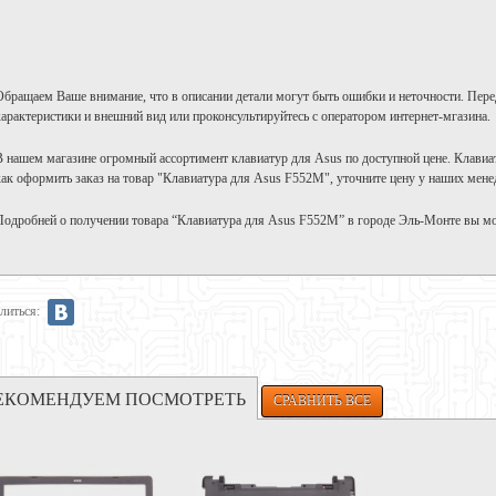
Обращаем Ваше внимание, что в описании детали могут быть ошибки и неточности. Пере
характеристики и внешний вид или проконсультируйтесь с оператором интернет-мгазина.
В нашем магазине огромный ассортимент клавиатур для Asus по доступной цене. Клавиа
как оформить заказ на товар "Клавиатура для Asus F552M", уточните цену у наших мене
Подробней о получении товара “Клавиатура для Asus F552M” в городе Эль-Монте вы м
литься:
ЕКОМЕНДУЕМ ПОСМОТРЕТЬ