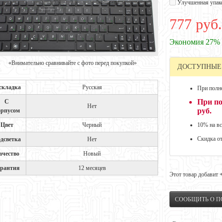
Улучшенная упак
777 руб.
Экономия 27%
«Внимательно сравнивайте с фото перед покупкой»
ДОСТУПНЫЕ
складка
Русская
При полно
При по
С
Нет
руб.
орпусом
Цвет
Черный
10% на вс
Скидка о
дсветка
Нет
ачество
Новый
арантия
12 месяцев
Этот товар добавит
СООБЩИТЬ О 