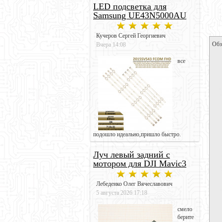
LED подсветка для
Samsung UE43N5000AU
Кучеров Сергей Георгиевич
Обз
Вчера 14:08
все
подошло идеально,пришло быстро.
Луч левый задний с
мотором для DJI Mavic3
Лебеденко Олег Вячеславович
5 августа 2026 17:18
смело
берите