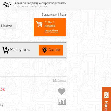
Работаем напрямую с производителем.
Только качественные детали
Регистрация
|
Вход
У Вас 1
подарок
подробнее
Как купить
Акции
Печать
-26
б.
)