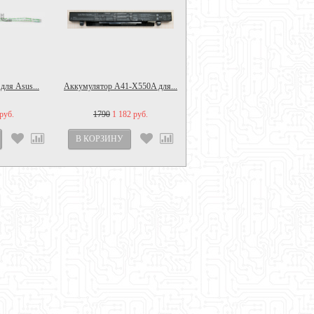
для Asus...
Аккумулятор A41-X550A для...
руб.
1790
1 182 руб.