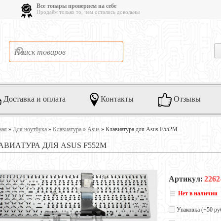
Все товары проверяем на себе
Продаём только то, чем остались довольны
Доставка и оплата
Контакты
Отзывы
ная
»
Для ноутбука
»
Клавиатура
»
Asus
»
Клавиатура для Asus F552M
АВИАТУРА ДЛЯ ASUS F552M
Артикул:
2262
Нет в наличии
Упаковка (+
50 ру