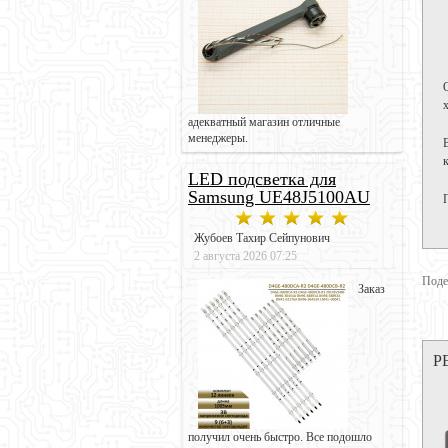
адекватный магазин отличные
менеджеры.
LED подсветка для
Samsung UE48J5100AU
Жубоев Тахир Сейпунович
2 августа 2026 07:25
Поде
Заказ
Р
получил очень быстро. Все подошло