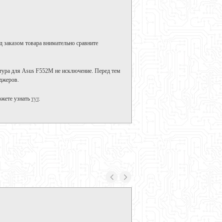
д заказом товара внимательно сравните
тура для Asus F552M не исключение. Перед тем
джеров.
ожете узнать
тут
.