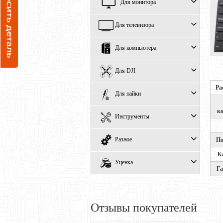
Для монитора
Для телевизора
Для компьютера
Для DJI
Ра
Для пайки
к
Инструменты
Разное
По
К
Уценка
Г
Отзывы покупателей