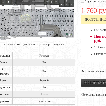
Улучшенная упак
1 760 ру
ДОСТУПНЫЕ
При полно
При по
руб.
«Внимательно сравнивайте с фото перед покупкой»
10% на вс
Скидка о
складка
Русская
Рамка
Нет
С
Этот товар добавит
Нет
орпусом
Цвет
Черный
СООБЩИТЬ О 
дсветка
Нет
ачество
Новый
«Возможны разные ре
арантия
12 месяцев