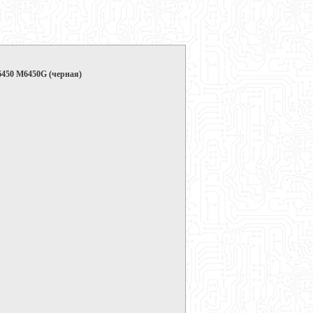
6450 M6450G (черная)