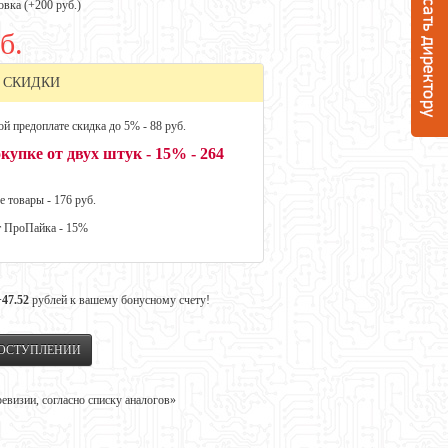
овка (+
200 руб.
)
б.
 СКИДКИ
й предоплате скидка до 5% - 88 руб.
купке от двух штук - 15% - 264
е товары - 176 руб.
т ПроПайка - 15%
+47.52
рублей к вашему бонусному счету!
ПОСТУПЛЕНИИ
визии, согласно списку аналогов»