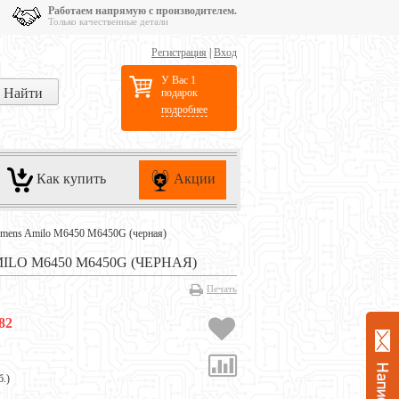
Работаем напрямую с производителем.
Только качественные детали
Регистрация
|
Вход
У Вас 1
подарок
подробнее
Как купить
Акции
iemens Amilo M6450 M6450G (черная)
LO M6450 M6450G (ЧЕРНАЯ)
Печать
82
б.
)