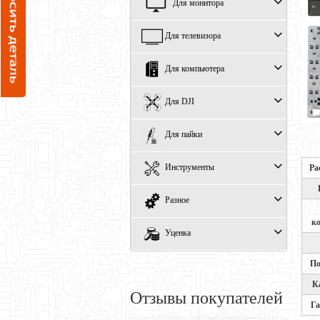
Для монитора
Для телевизора
Для компьютера
Для DJI
Для пайки
Инструменты
Ра
Разное
к
Уценка
По
К
Отзывы покупателей
Г