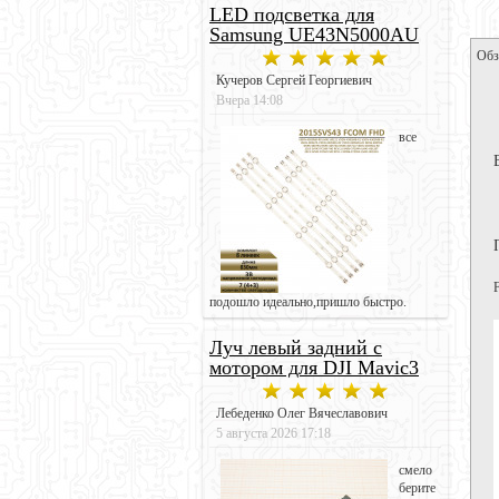
LED подсветка для
Samsung UE43N5000AU
Обз
Кучеров Сергей Георгиевич
Вчера 14:08
все
подошло идеально,пришло быстро.
Луч левый задний с
мотором для DJI Mavic3
Лебеденко Олег Вячеславович
5 августа 2026 17:18
смело
берите