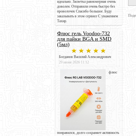
идеально. Засветка равномерная очень
доволен. Отправили очень быстро без
проволочек Спасибо большое. Буду
Поде
заказывать в этом сервисе С уважением
Тахир.
Флюс гель Voodoo-732
для пайки BGA и SMD
(5мл)
Богданов Василий Александрович
29 июня 2026 11:12
флюс
понравился, долго сохраняет активность