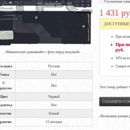
Улучшенная упак
1 431 ру
ДОСТУПНЫЕ
При полно
При по
руб.
«Внимательно сравнивайте с фото перед покупкой»
10% на вс
складка
Русская
Скидка о
Рамка
Нет
С
Нет
Этот товар добавит
орпусом
Цвет
Черный
СООБЩИТЬ О 
дсветка
Нет
ачество
Новый
«Возможны разные ре
арантия
12 месяцев