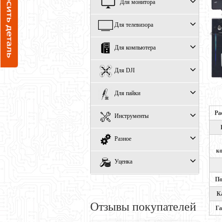
Для монитора
Для телевизора
Для компьютера
Для DJI
Для пайки
Ра
Инструменты
Разное
к
Уценка
По
К
Отзывы покупателей
Г