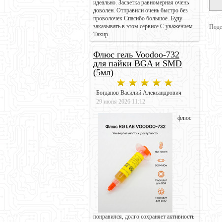
идеально. Засветка равномерная очень
доволен. Отправили очень быстро без
проволочек Спасибо большое. Буду
заказывать в этом сервисе С уважением
Поде
Тахир.
Флюс гель Voodoo-732
для пайки BGA и SMD
(5мл)
Богданов Василий Александрович
29 июня 2026 11:12
флюс
понравился, долго сохраняет активность