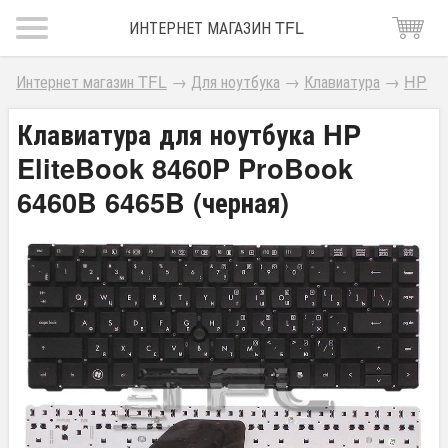
ИНТЕРНЕТ МАГАЗИН TFL
Интернет магазин TFL
→
Для ноутбука
→
Клавиатура
→
HP
Клавиатура для ноутбука HP
EliteBook 8460P ProBook
6460B 6465B (черная)