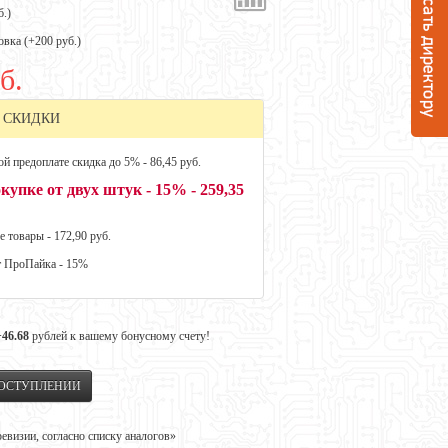
б.
)
овка (+
200 руб.
)
б.
 СКИДКИ
й предоплате скидка до 5% - 86,45 руб.
купке от двух штук - 15% - 259,35
е товары - 172,90 руб.
т ПроПайка - 15%
+46.68
рублей к вашему бонусному счету!
ПОСТУПЛЕНИИ
визии, согласно списку аналогов»