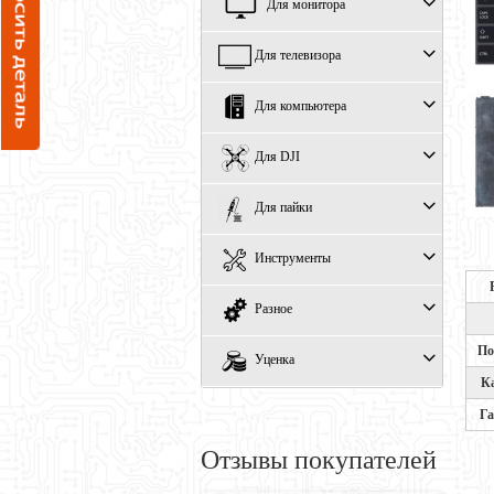
Для монитора
Для телевизора
Для компьютера
Для DJI
Для пайки
Инструменты
Разное
По
Уценка
К
Га
Отзывы покупателей