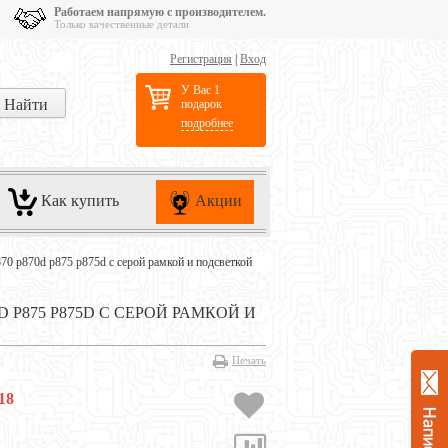
Работаем напрямую с производителем.
Только качественные детали
Регистрация
|
Вход
У Вас 1
подарок
подробнее
Как купить
Акции
p870 p870d p875 p875d с серой рамкой и подсветкой
D P875 P875D С СЕРОЙ РАМКОЙ И
Печать
18