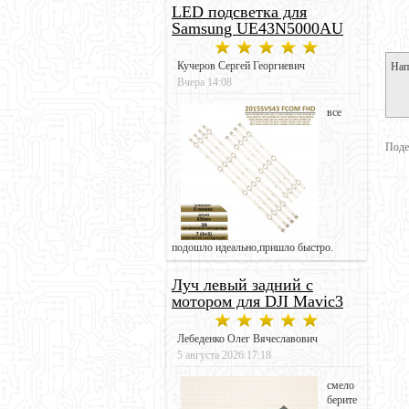
LED подсветка для
Samsung UE43N5000AU
Кучеров Сергей Георгиевич
Нап
Вчера 14:08
все
Поде
подошло идеально,пришло быстро.
Луч левый задний с
мотором для DJI Mavic3
Лебеденко Олег Вячеславович
5 августа 2026 17:18
смело
берите