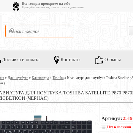
Все товары проверяем на себе
Продаём только то, чем остались довольны
Доставка и оплата
Контакты
Отзывы
ная
»
Для ноутбука
»
Клавиатура
»
Toshiba
»
Клавиатура для ноутбука Toshiba Satellite 
ная)
АВИАТУРА ДЛЯ НОУТБУКА TOSHIBA SATELLITE P870 P870
ДСВЕТКОЙ (ЧЕРНАЯ)
Артикул:
2519
Нет в наличии