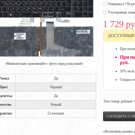
Упаковка (+
50 ру
Улучшенная упак
1 729 ру
ДОСТУПНЫЕ
При полно
При по
руб.
«Внимательно сравнивайте с фото перед покупкой»
10% на вс
Рамка
Да
Скидка о
Цвет
Черный
дсветка
Да
Этот товар добавит
ачество
Новый
рантия
12 месяцев
СООБЩИТЬ О 
«Возможны разные ре