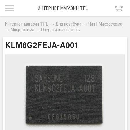
ИНТЕРНЕТ МАГАЗИН TFL
Интернет магазин TFL
→
Для ноутбука
→
Чип | Микросхема
→
Микросхема
→
Оперативная память
KLM8G2FEJA-A001