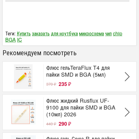
Теги:
Купить
заказать
для ноутбука
микросхема
чип
chip
BGA
IC
Рекомендуем посмотреть
Флюс гельTeraFlux T4 для
пайки SMD и BGA (5мл)
235
370
₽
₽
Флюс жидкий Rusflux UF-
9100 для пайки SMD и BGA
(10мл) 2026
290
440
₽
₽
Флюс гель Союз-R для пайки