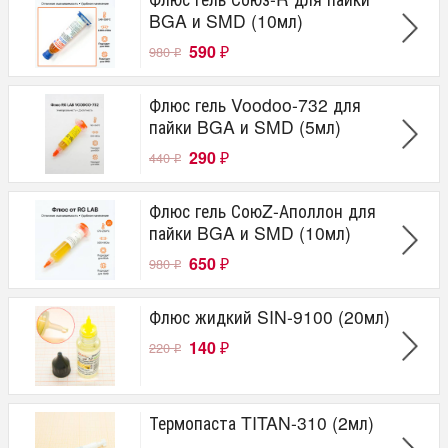
BGA и SMD (10мл)
590
980
₽
₽
Флюс гель Voodoo-732 для
пайки BGA и SMD (5мл)
290
440
₽
₽
Флюс гель СоюZ-Аполлон для
пайки BGA и SMD (10мл)
650
980
₽
₽
Флюс жидкий SIN-9100 (20мл)
140
220
₽
₽
Термопаста TITAN-310 (2мл)