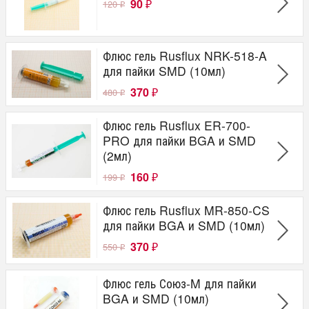
90
120
₽
₽
Флюс гель Rusflux NRK-518-A
для пайки SMD (10мл)
370
480
₽
₽
Флюс гель Rusflux ER-700-
PRO для пайки BGA и SMD
(2мл)
160
199
₽
₽
Флюс гель Rusflux MR-850-CS
для пайки BGA и SMD (10мл)
370
550
₽
₽
Флюс гель Союз-M для пайки
BGA и SMD (10мл)