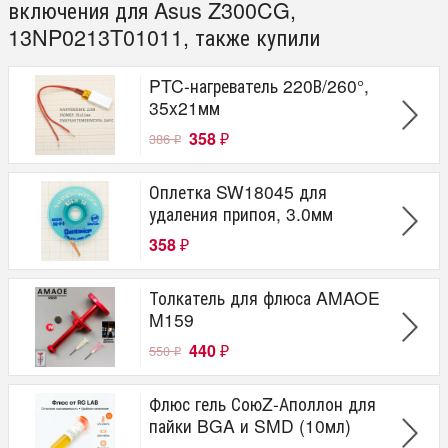
включения для Asus Z300CG,
13NP0213T01011, также купили
PTC-нагреватель 220В/260°,
35x21мм
358
386
₽
₽
Оплетка SW18045 для
удаления припоя, 3.0мм
358
₽
Толкатель для флюса AMAOE
M159
440
550
₽
₽
Флюс гель СоюZ-Аполлон для
пайки BGA и SMD (10мл)