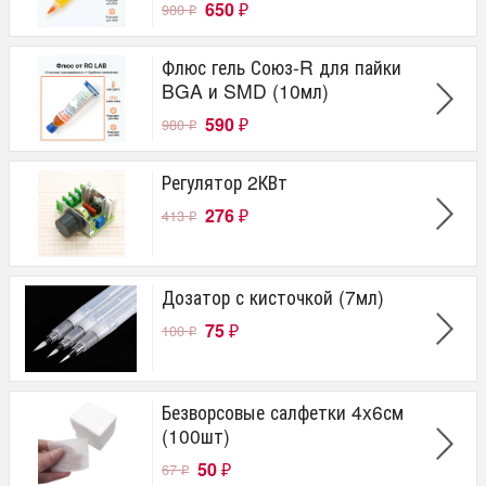
650
980
₽
₽
Флюс гель Союз-R для пайки
BGA и SMD (10мл)
590
980
₽
₽
Регулятор 2КВт
276
413
₽
₽
Дозатор с кисточкой (7мл)
75
100
₽
₽
Безворсовые салфетки 4x6см
(100шт)
50
67
₽
₽