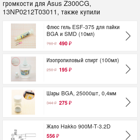
громкости для Asus Z300CG,
13NP0212T03011, также купили
Флюс гель ESF-375 для пайки
BGA и SMD (10мл)
490
760
₽
₽
Изопропиловый спирт (100мл)
195
250
₽
₽
Шары BGA, 25000шт, 0,4мм
275
344
₽
₽
Жало Hakko 900M-T-3.2D
556
₽