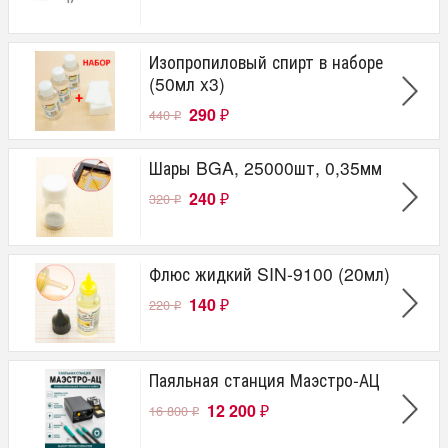
Изопропиловый спирт в наборе
(50мл x3)
290
440
₽
₽
Шары BGA, 25000шт, 0,35мм
240
320
₽
₽
Флюс жидкий SIN-9100 (20мл)
140
220
₽
₽
Паяльная станция Маэстро-АЦ
12 200
16 800
₽
₽