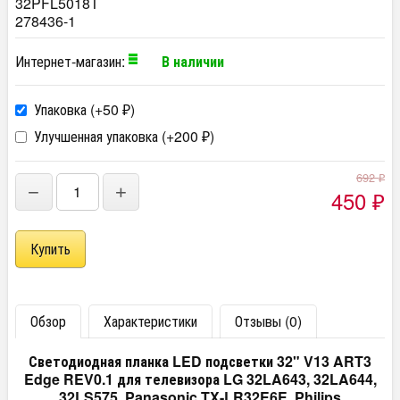
32PFL5018T
278436-1
Интернет-магазин:
В наличии
Упаковка (+
50
)
₽
Улучшенная упаковка (+
200
)
₽
692
₽
−
+
450
₽
Обзор
Характеристики
Отзывы (0)
Светодиодная планка LED подсветки 32" V13 ART3
Edge REV0.1 для телевизора LG 32LA643, 32LA644,
32LS575, Panasonic TX-LR32E6E, Philips