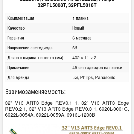
32PFL5008T, 32PFL5018T
Комплектация
1 планка
Качество
Новый
Гарантия
6 месяцев
Напряжение светодиода
6В
Длина х ширина х высота (мм)
402 × 11 × 2
Примечание
45 светодиодов на планке
Для Бренда
LG, Philips, Panasonic
Взаимозаменяемость:
32" V13 ART3 Edge REV0.1 1, 32" V13 ART3 Edge
REV0.2 1, 32" V13 ART3 Edge REV0.3 1, 6920L-0001C,
6922L-0054A, 6922L-0059A, 6916L-1203B