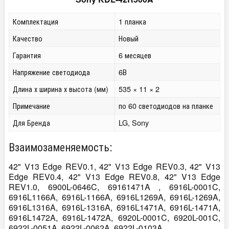
Комплектация
1 планка
Качество
Новый
Гарантия
6 месяцев
Напряжение светодиода
6В
Длина х ширина х высота (мм)
535 × 11 × 2
Примечание
по 60 светодиодов на планке
Для Бренда
LG, Sony
Взаимозаменяемость:
42" V13 Edge REV0.1, 42" V13 Edge REV0.3, 42" V13
Edge REV0.4, 42" V13 Edge REV0.8, 42" V13 Edge
REV1.0, 6900L-0646C, 69161471A , 6916L-0001C,
6916L1166A, 6916L-1166A, 6916L1269A, 6916L-1269A,
6916L1316A, 6916L-1316A, 6916L1471A, 6916L-1471A,
6916L1472A, 6916L-1472A, 6920L-0001C, 6920L-001C,
6922L-0051A, 6922L-0062A, 6922L-0103A