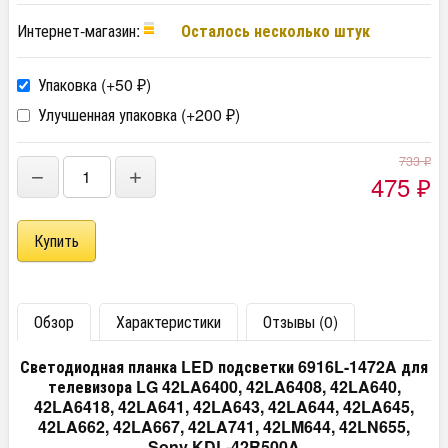
Интернет-магазин:
Осталось несколько штук
Упаковка (+
50
)
₽
Улучшенная упаковка (+
200
)
₽
733
₽
−
+
475
₽
Обзор
Характеристики
Отзывы (0)
Светодиодная планка LED подсветки 6916L-1472A для
телевизора LG 42LA6400, 42LA6408, 42LA640,
42LA6418, 42LA641, 42LA643, 42LA644, 42LA645,
42LA662, 42LA667, 42LA741, 42LM644, 42LN655,
Sony KDL-42R500A