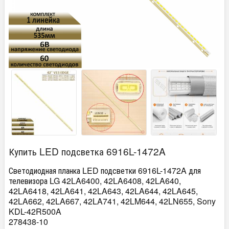
Купить LED подсветка 6916L-1472A
Светодиодная планка LED подсветки 6916L-1472A для
телевизора LG 42LA6400, 42LA6408, 42LA640,
42LA6418, 42LA641, 42LA643, 42LA644, 42LA645,
42LA662, 42LA667, 42LA741, 42LM644, 42LN655, Sony
KDL-42R500A
278438-10