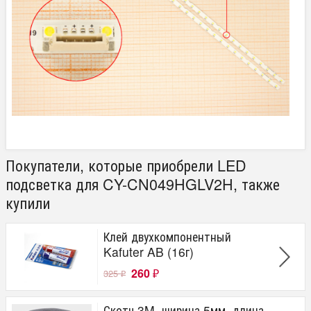
Покупатели, которые приобрели LED
подсветка для CY-CN049HGLV2H, также
купили
Клей двухкомпонентный
Kafuter AB (16г)
260
325
₽
₽
Скотч 3M, ширина 5мм, длина