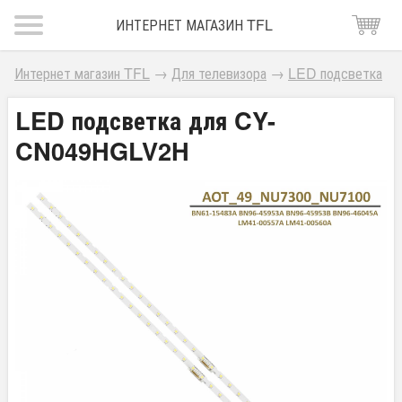
ИНТЕРНЕТ МАГАЗИН TFL
Интернет магазин TFL
→
Для телевизора
→
LED подсветка
LED подсветка для CY-
CN049HGLV2H