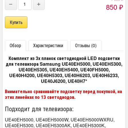
−
+
850
₽
Обзор
Характеристики
Отзывы (0)
Комплект из 3х планок светодиодной LED подсветки
для телевизора Samsung UE40EH5000, UE40EH5300,
UE40EH5305, UE40EH5400, UE40FH5000,
UE40H4200, UE40H5303, UE40H6203, UE40H6233,
UE40J6200, UE40H7*
Внимательно сравнивайте подсветку перед покупкой, на
этих линейках по 13 светодиодов.
Подходит для телевизора:
UE40EH5000, UE40EH5000W, UE40EH5000WXRU,
UE40EH5300, UE40EH5300AK, UE40EH5300K,