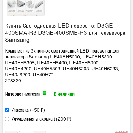
Купить Светодиодная LED подсветка D3GE-
400SMA-R3 D3GE-400SMB-R3 для телевизора
Samsung
Комплект из 3х планок светодиодной LED подсветки для
телевизора Samsung UE40EH5000, UE40EH5300,
UE40EH5305, UE40EH5400, UE40FH5000,
UE40H4200, UE40H5303, UE40H6203, UE40H6233,
UE40J6200, UE40H7*
278320
Интернет-магазин:
В наличии
Упаковка (+
50
)
₽
Улучшенная упаковка (+
200
)
₽
1 505
₽