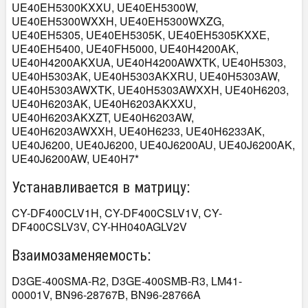
UE40EH5300KXXU, UE40EH5300W,
UE40EH5300WXXH, UE40EH5300WXZG,
UE40EH5305, UE40EH5305K, UE40EH5305KXXE,
UE40EH5400, UE40FH5000, UE40H4200AK,
UE40H4200AKXUA, UE40H4200AWXTK, UE40H5303,
UE40H5303AK, UE40H5303AKXRU, UE40H5303AW,
UE40H5303AWXTK, UE40H5303AWXXH, UE40H6203,
UE40H6203AK, UE40H6203AKXXU,
UE40H6203AKXZT, UE40H6203AW,
UE40H6203AWXXH, UE40H6233, UE40H6233AK,
UE40J6200, UE40J6200, UE40J6200AU, UE40J6200AK,
UE40J6200AW, UE40H7*
Устанавливается в матрицу:
CY-DF400CLV1H, CY-DF400CSLV1V, CY-
DF400CSLV3V, CY-HH040AGLV2V
Взаимозаменяемость:
D3GE-400SMA-R2, D3GE-400SMB-R3, LM41-
00001V, BN96-28767B, BN96-28766A