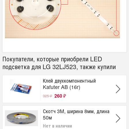
Покупатели, которые приобрели LED
подсветка для LG 32LJ523, также купили
Клей двухкомпонентный
Kafuter AB (16г)
260
325
₽
₽
Скотч 3M, ширина 8мм, длина
50м
Нет в наличии