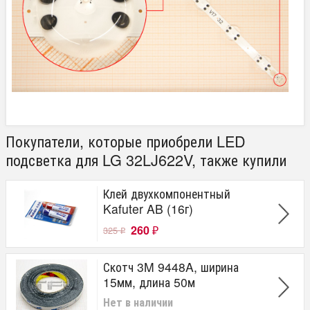
Покупатели, которые приобрели LED
подсветка для LG 32LJ622V, также купили
Клей двухкомпонентный
Kafuter AB (16г)
260
325
₽
₽
Скотч 3M 9448A, ширина
15мм, длина 50м
Нет в наличии