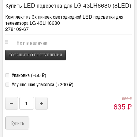
Купить LED подсветка для LG 43LH6680 (8LED)
Комплект из 3х линеек светодиодной LED подсветки для
телевизора LG 43LH6680
278109-67
Нет в наличии
СООБЩИТЬ О ПОСТУПЛЕНИИ
Упаковка (+
50
)
₽
Улучшенная упаковка (+
200
)
₽
980
₽
−
+
635
₽