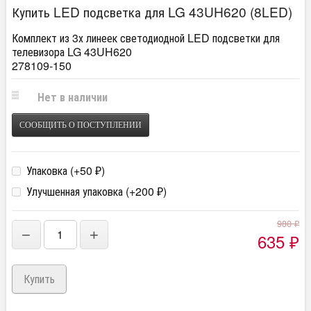
Купить LED подсветка для LG 43UH620 (8LED)
Комплект из 3х линеек светодиодной LED подсветки для
телевизора LG 43UH620
278109-150
Нет в наличии
СООБЩИТЬ О ПОСТУПЛЕНИИ
Упаковка (+
50
)
₽
Улучшенная упаковка (+
200
)
₽
980
₽
−
+
635
₽