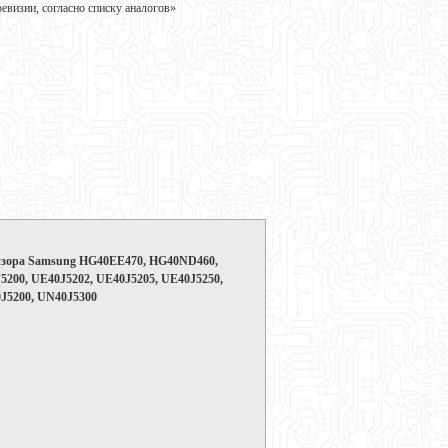
визии, согласно списку аналогов»
визора Samsung HG40EE470, HG40ND460,
200, UE40J5202, UE40J5205, UE40J5250,
J5200, UN40J5300