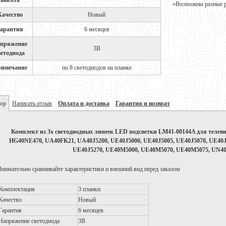
высота
«Возможны разные ре
Качество
Новый
арантия
6 месяцев
пряжение
3В
ветодиода
имечание
по 8 светодиодов на планке
ор
Написать отзыв
Оплата и доставка
Гарантия и возврат
Комплект из 3х светодиодных линеек LED подсветки LM41-00144A для теле
HG40NE470, UA40FK21, UA40J5200, UE40J5000, UE40J5005, UE40J5070, UE40J5
UE40J5270, UE40M5000, UE40M5070, UE40M5075, UN40
Внимательно сравнивайте характеристики и внешний вид перед заказом
Комплектация
3 планки
Качество
Новый
Гарантия
6 месяцев
Напряжение светодиода
3В