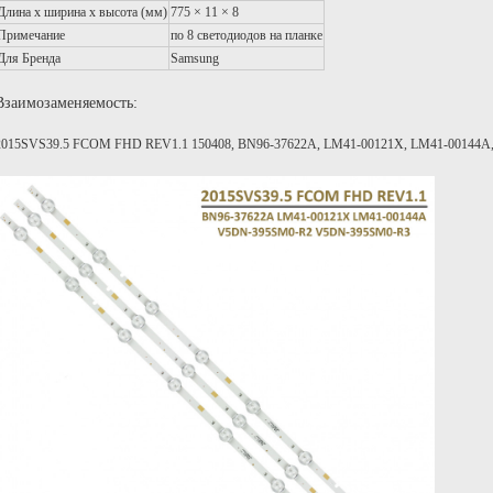
Длина х ширина х высота (мм)
775 × 11 × 8
Примечание
по 8 светодиодов на планке
Для Бренда
Samsung
Взаимозаменяемость:
2015SVS39.5 FCOM FHD REV1.1 150408, BN96-37622A, LM41-00121X, LM41-00144