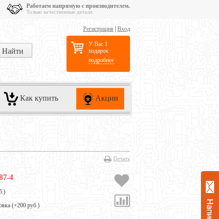
Работаем напрямую с производителем.
Только качественные детали
Регистрация
|
Вход
У Вас 1
подарок
подробнее
Как купить
Акции
Печать
87-4
б.
)
овка (+
200 руб.
)