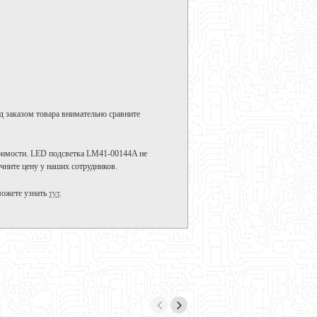
д заказом товара внимательно сравните
тоимости. LED подсветка LM41-00144A не
чните цену у наших сотрудников.
можете узнать
тут
.