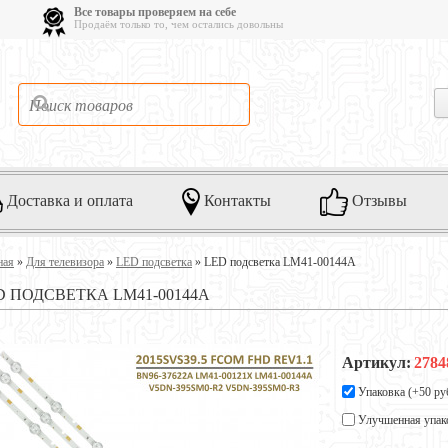
Все товары проверяем на себе
Продаём только то, чем остались довольны
Доставка и оплата
Контакты
Отзывы
ная
»
Для телевизора
»
LED подсветка
»
LED подсветка LM41-00144A
D ПОДСВЕТКА LM41-00144A
Артикул:
2784
Упаковка (+
50 ру
Улучшенная упак