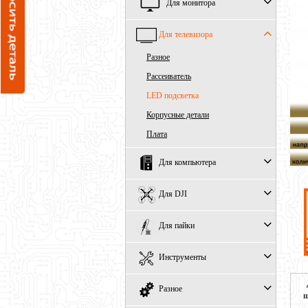
Для монитора
Для телевизора
Разное
Рассеиватель
LED подсветка
Корпусные детали
Плата
Для компьютера
Для DJI
Для пайки
Инструменты
Разное
ш