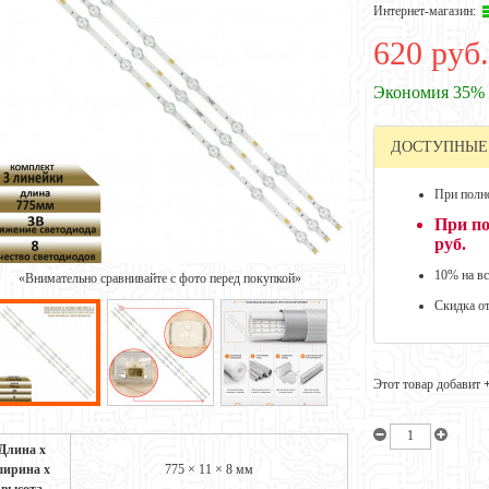
Интернет-магазин:
620 руб.
Экономия 35%
ДОСТУПНЫЕ
При полно
При по
руб.
10% на вс
«Внимательно сравнивайте с фото перед покупкой»
Скидка о
Этот товар добавит
Длина х
ирина х
775 × 11 × 8 мм