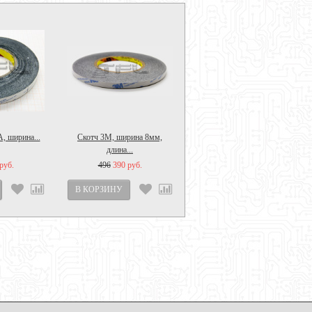
, ширина...
Скотч 3M, ширина 8мм,
Термоскотч для LED...
длина...
руб.
496
390 руб.
476
390 руб.