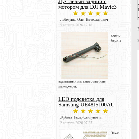
Луч левый задний с
мотором для DJI Mavic3
Лебеденко Олег Вячеславович
5 августа 2026 17:18
смело
берите
адекватный магазин отличные
менеджеры.
LED подсветка для
Samsung UE48J5100AU
Жубоев Тахир Сейпунович
2 августа 2026 07:25
Заказ