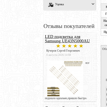
Уценка
Г
На
Отзывы покупателей
с
Пр
LED подсветка для
Samsung UE43N5000AU
Обз
Кучеров Сергей Георгиевич
6 августа 2026 14:08
все
подошло идеально,пришло быстро.