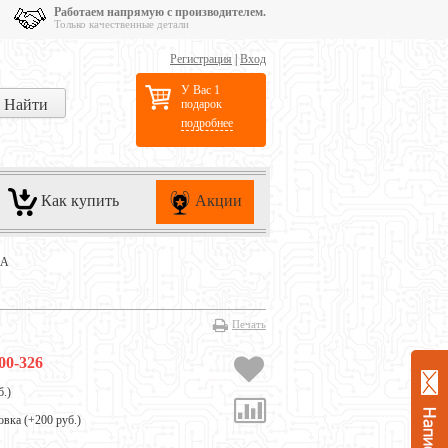
Работаем напрямую с производителем.
Только качественные детали
Регистрация
|
Вход
У Вас 1
подарок
подробнее
Как купить
Акции
ZA
Печать
00-326
б.
)
овка (+
200 руб.
)