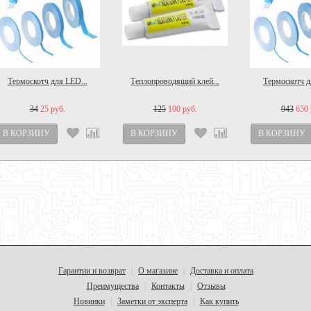
Термоскотч для LED...
Теплопроводящий клей...
Термоскотч д
34
25 руб.
125
100 руб.
943
650 
Гарантии и возврат
О магазине
Доставка и оплата
|
|
Преимущества
Контакты
Отзывы
|
|
Новинки
Заметки от эксперта
Как купить
|
|