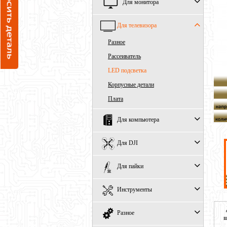
Для монитора
Для телевизора
Разное
Рассеиватель
LED подсветка
Корпусные детали
Плата
Для компьютера
Для DJI
Для пайки
Инструменты
Разное
ш