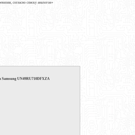
визии, согласно списку аналогов»
зора Samsung UN49RU710DFXZA