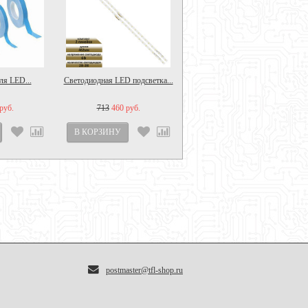
ля LED...
Светодиодная LED подсветка...
руб.
713
460 руб.
postmaster@tfl-shop.ru