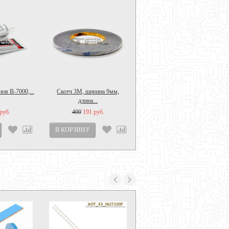
ов B-7000,...
Скотч 3M, ширина 9мм,
Скотч 3M, ширина 10мм,...
длина...
руб.
400
191 руб.
472
380 руб.