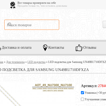
Все товары проверяем на себе
Продаём только то, чем остались довольны
Доставка и оплата
Контакты
Отзывы
ная
»
Для телевизора
»
LED подсветка
»
LED подсветка для Samsung UN49RU710DFX
D ПОДСВЕТКА ДЛЯ SAMSUNG UN49RU710DFXZA
Артикул:
2784
Упаковка (+
50 ру
Улучшенная упак