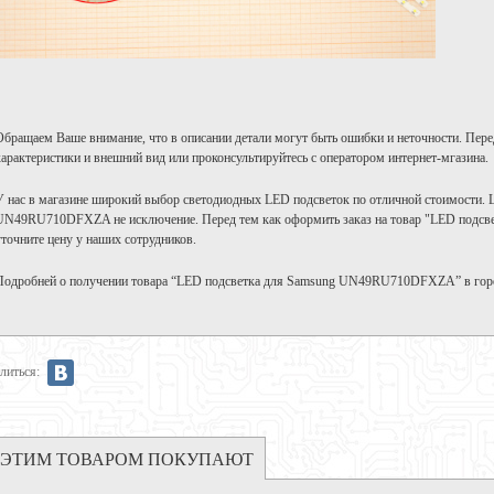
Обращаем Ваше внимание, что в описании детали могут быть ошибки и неточности. Пере
характеристики и внешний вид или проконсультируйтесь с оператором интернет-мгазина.
У нас в магазине широкий выбор светодиодных LED подсветок по отличной стоимости. 
UN49RU710DFXZA не исключение. Перед тем как оформить заказ на товар "LED под
уточните цену у наших сотрудников.
Подробней о получении товара “LED подсветка для Samsung UN49RU710DFXZA” в гор
литься:
 ЭТИМ ТОВАРОМ ПОКУПАЮТ