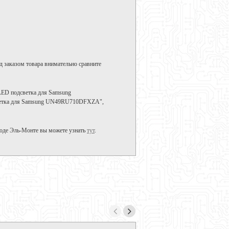
д заказом товара внимательно сравните
LED подсветка для Samsung
светка для Samsung UN49RU710DFXZA",
оде Эль-Монте вы можете узнать
тут
.