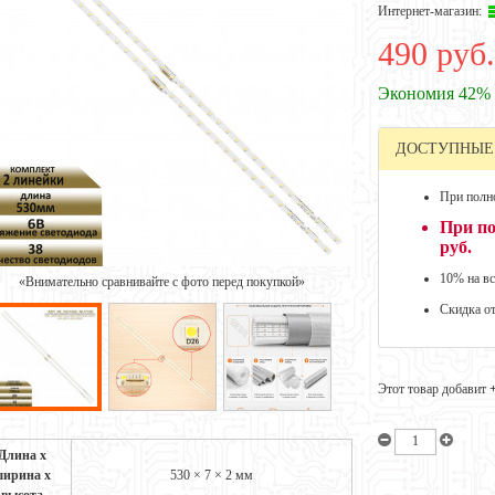
Интернет-магазин:
490 руб.
Экономия 42%
ДОСТУПНЫЕ
При полно
При по
руб.
10% на вс
«Внимательно сравнивайте с фото перед покупкой»
Скидка о
Этот товар добавит
Длина х
ирина х
530 × 7 × 2 мм