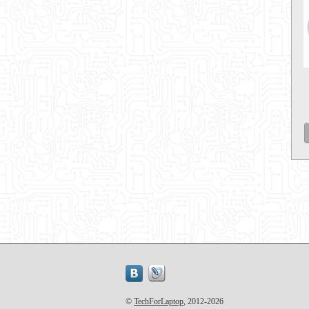
©
TechForLaptop
, 2012-2026