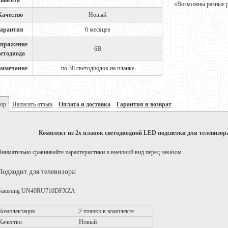
высота
«Возможны разные ре
Качество
Новый
арантия
6 месяцев
пряжение
6В
ветодиода
имечание
по 38 светодиодов на планке
ор
Написать отзыв
Оплата и доставка
Гарантия и возврат
Комплект из 2х планок светодиодной LED подсветки для телеви
Внимательно сравнивайте характеристики и внешний вид перед заказом
Подходит для телевизора:
Samsung UN49RU710DFXZA
Комплектация
2 планки в комплекте
Качество
Новый