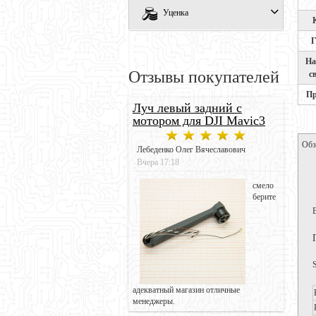
Уценка
Г
На
Отзывы покупателей
с
Пр
Луч левый задний с
мотором для DJI Mavic3
Обз
Лебеденко Олег Вячеславович
Вчера 17:18
смело
берите
адекватный магазин отличные
менеджеры.