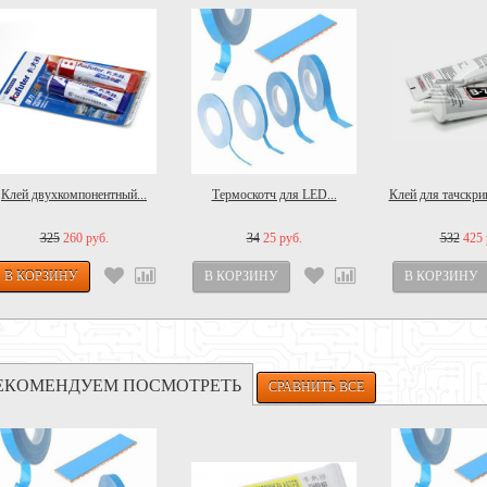
Клей двухкомпонентный...
Термоскотч для LED...
Клей для тачскрин
325
260 руб.
34
25 руб.
532
425 
ЕКОМЕНДУЕМ ПОСМОТРЕТЬ