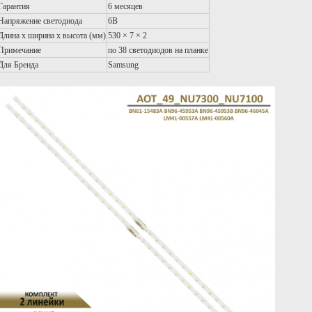
Гарантия
6 месяцев
Напряжение светодиода
6В
Длина х ширина х высота (мм)
530 × 7 × 2
Примечание
по 38 светодиодов на планке
Для Бренда
Samsung