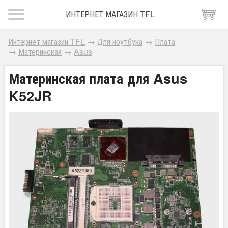
ИНТЕРНЕТ МАГАЗИН TFL
Интернет магазин TFL
→
Для ноутбука
→
Плата
→
Материнская
→
Asus
Материнская плата для Asus
K52JR