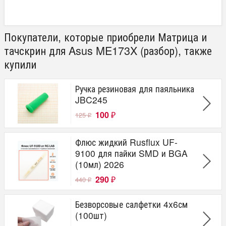
Покупатели, которые приобрели Матрица и
тачскрин для Asus ME173X (разбор), также
купили
Ручка резиновая для паяльника
JBC245
100
125
₽
₽
Флюс жидкий Rusflux UF-
9100 для пайки SMD и BGA
(10мл) 2026
290
440
₽
₽
Безворсовые салфетки 4x6см
(100шт)