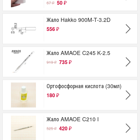
50
67
₽
₽
Жало Hakko 900M-T-3.2D
556
₽
Жало AMAOE C245 K-2.5
735
919
₽
₽
Ортофосфорная кислота (30мл)
180
₽
Жало AMAOE C210 I
420
525
₽
₽