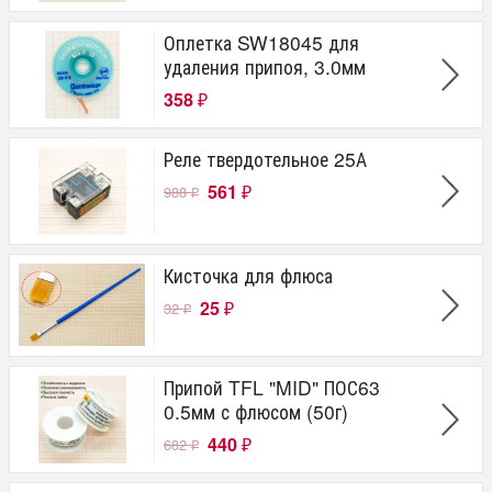
Оплетка SW18045 для
удаления припоя, 3.0мм
358
₽
Реле твердотельное 25А
561
988
₽
₽
Кисточка для флюса
25
32
₽
₽
Припой TFL "MID" ПОС63
0.5мм с флюсом (50г)
440
682
₽
₽