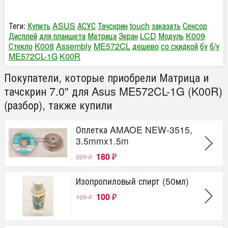
Теги:
Купить
ASUS
АСУС
Тачскрин
touch
заказать
Сенсор
Дисплей
для планшета
Матрица
Экран
LCD
Модуль
K009
Стекло
K008
Assembly
ME572CL
дешево
со скидкой
бу
б/у
ME572CL-1G
K00R
Покупатели, которые приобрели Матрица и
тачскрин 7.0" для Asus ME572CL-1G (K00R)
(разбор), также купили
Оплетка AMAOE NEW-3515,
3.5mmx1.5m
180
225
₽
₽
Изопропиловый спирт (50мл)
100
125
₽
₽