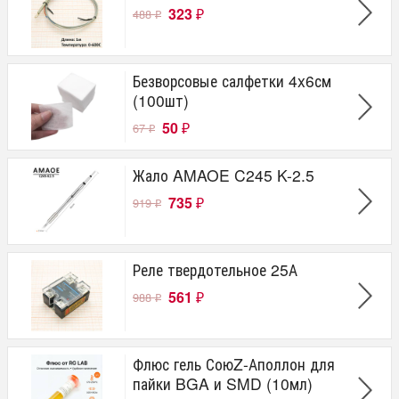
323
488
₽
₽
Безворсовые салфетки 4x6см
(100шт)
50
67
₽
₽
Жало AMAOE C245 K-2.5
735
919
₽
₽
Реле твердотельное 25А
561
988
₽
₽
Флюс гель СоюZ-Аполлон для
пайки BGA и SMD (10мл)