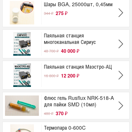
Шары BGA, 25000шт, 0,45мм
275
344
₽
₽
Паяльная станция
многоканальная Сириус
40 000
48 700
₽
₽
Паяльная станция Маэстро-АЦ
12 200
16 800
₽
₽
Флюс гель Rusflux NRK-518-A
для пайки SMD (10мл)
370
480
₽
₽
Термопара 0-600C