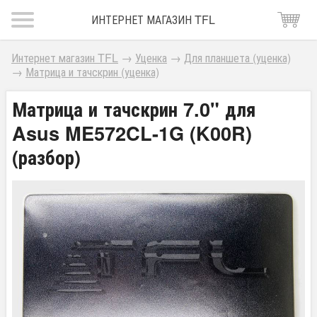
ИНТЕРНЕТ МАГАЗИН TFL
Интернет магазин TFL
→
Уценка
→
Для планшета (уценка)
→
Матрица и тачскрин (уценка)
Матрица и тачскрин 7.0" для
Asus ME572CL-1G (K00R)
(разбор)