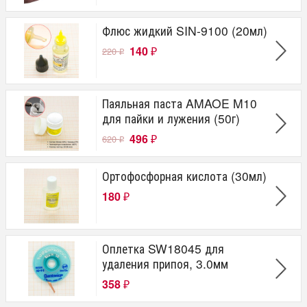
Флюс жидкий SIN-9100 (20мл)
140
220
₽
₽
Паяльная паста AMAOE M10
для пайки и лужения (50г)
496
620
₽
₽
Ортофосфорная кислота (30мл)
180
₽
Оплетка SW18045 для
удаления припоя, 3.0мм
358
₽