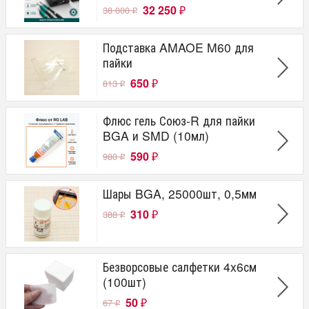
32 250
38 000
₽
₽
Подставка AMAOE M60 для
пайки
650
813
₽
₽
Флюс гель Союз-R для пайки
BGA и SMD (10мл)
590
980
₽
₽
Шары BGA, 25000шт, 0,5мм
310
388
₽
₽
Безворсовые салфетки 4x6см
(100шт)
50
67
₽
₽