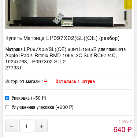
Купить Матрица LP097X02(SL)(QE) (разбор)
Матрица LP097X02(SL)(QE) 6091L-1845B для планшета
Apple iPad2, Ritmix RMD-1055, 3Q Surf RC9724C,
1024x768, LP097X02-SLL2
277331
Интернет-магазин:
Осталась 1 штука
Упаковка (+
50
)
₽
Улучшенная упаковка (+
200
)
₽
1 180
₽
−
+
640
₽