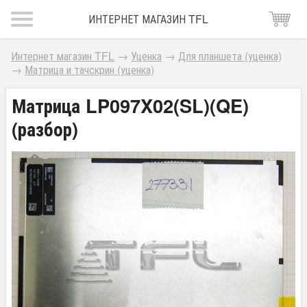
ИНТЕРНЕТ МАГАЗИН TFL
Интернет магазин TFL
→
Уценка
→
Для планшета (уценка)
→
Матрица и тачскрин (уценка)
Матрица LP097X02(SL)(QE)
(разбор)