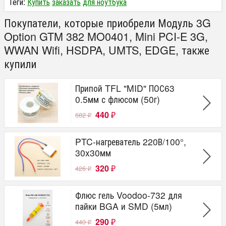
Теги:
Купить
заказать
для ноутбука
Покупатели, которые приобрели Модуль 3G
Option GTM 382 MO0401, Mini PCI-E 3G,
WWAN Wifi, HSDPA, UMTS, EDGE, также
купили
Припой TFL "MID" ПОС63
0.5мм с флюсом (50г)
440
682
₽
₽
PTC-нагреватель 220В/100°,
30x30мм
320
426
₽
₽
Флюс гель Voodoo-732 для
пайки BGA и SMD (5мл)
290
440
₽
₽