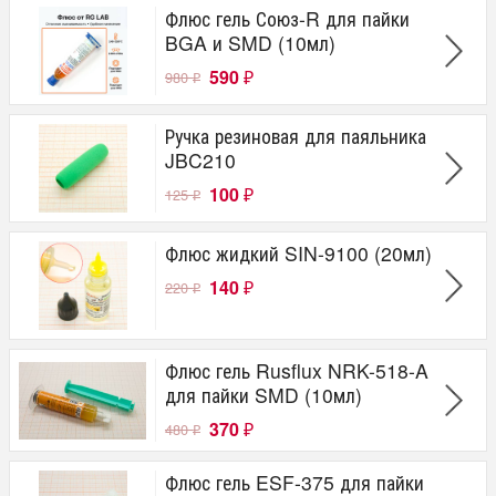
Флюс гель Союз-R для пайки
BGA и SMD (10мл)
590
980
₽
₽
Ручка резиновая для паяльника
JBC210
100
125
₽
₽
Флюс жидкий SIN-9100 (20мл)
140
220
₽
₽
Флюс гель Rusflux NRK-518-A
для пайки SMD (10мл)
370
480
₽
₽
Флюс гель ESF-375 для пайки