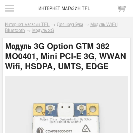
ИНТЕРНЕТ МАГАЗИН TFL
Интернет магазин TFL
→
Для ноутбука
→
Модуль WiFi |
Bluetooth
→
Модуль 3G
Модуль 3G Option GTM 382
MO0401, Mini PCI-E 3G, WWAN
Wifi, HSDPA, UMTS, EDGE