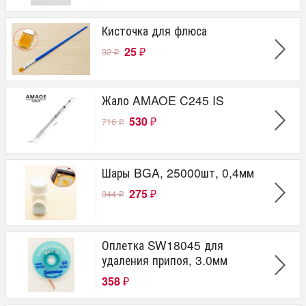
Кисточка для флюса
25
32
₽
₽
Жало AMAOE C245 IS
530
716
₽
₽
Шары BGA, 25000шт, 0,4мм
275
344
₽
₽
Оплетка SW18045 для
удаления припоя, 3.0мм
358
₽