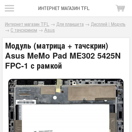
ИНТЕРНЕТ МАГАЗИН TFL
Интернет магазин TFL
→
Для планшета
→
Дисплей | Модуль
→
С тачскрином
→
Asus
Модуль (матрица + тачскрин)
Asus MeMo Pad ME302 5425N
FPC-1 с рамкой