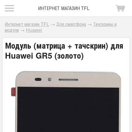
ИНТЕРНЕТ МАГАЗИН TFL
Интернет магазин TFL
→
Для смартфона
→
Тачскрины и
модули
→
Huawei
Модуль (матрица + тачскрин) для
Huawei GR5 (золото)