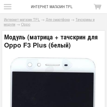
ИНТЕРНЕТ МАГАЗИН TFL
Интернет магазин TFL
→
Для смартфона
→
Тачскрины и
модули
→
Oppo
Модуль (матрица + тачскрин для
Oppo F3 Plus (белый)