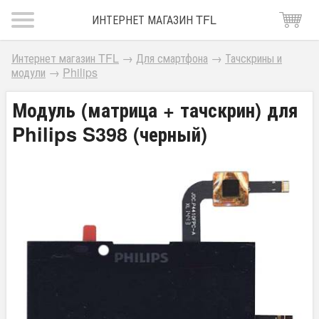
ИНТЕРНЕТ МАГАЗИН TFL
Интернет магазин TFL
→
Для смартфона
→
Тачскрины и
модули
→
Philips
Модуль (матрица + тачскрин) для
Philips S398 (черный)