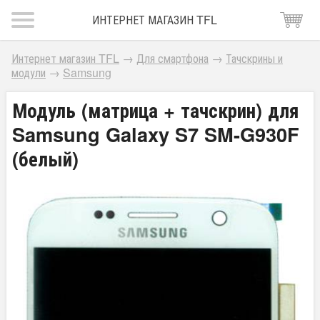
ИНТЕРНЕТ МАГАЗИН TFL
Интернет магазин TFL
→
Для смартфона
→
Тачскрины и
модули
→
Samsung
Модуль (матрица + тачскрин) для
Samsung Galaxy S7 SM-G930F
(белый)