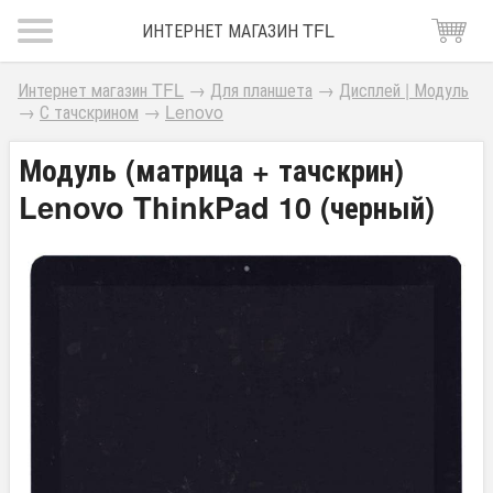
ИНТЕРНЕТ МАГАЗИН TFL
Интернет магазин TFL
→
Для планшета
→
Дисплей | Модуль
→
С тачскрином
→
Lenovo
Модуль (матрица + тачскрин)
Lenovo ThinkPad 10 (черный)