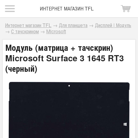
ИНТЕРНЕТ МАГАЗИН TFL
Интернет магазин TFL
→
Для планшета
→
Дисплей | Модуль
→
С тачскрином
→
Microsoft
Модуль (матрица + тачскрин)
Microsoft Surface 3 1645 RT3
(черный)